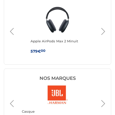
Apple AirPods Max 2 Minuit
Ap
Réd
00
579€
19
NOS MARQUES
Casque
JVC
Casque