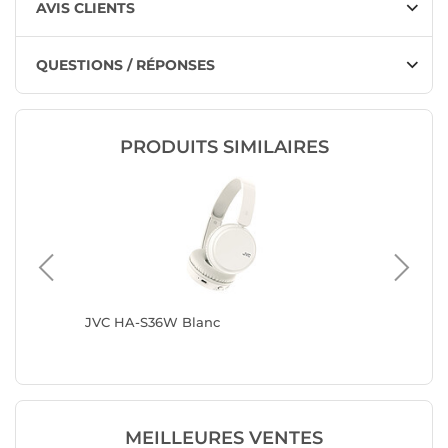
AVIS CLIENTS
QUESTIONS / RÉPONSES
PRODUITS SIMILAIRES
c
JVC HA-S36W Blanc
Muse M-
MEILLEURES VENTES