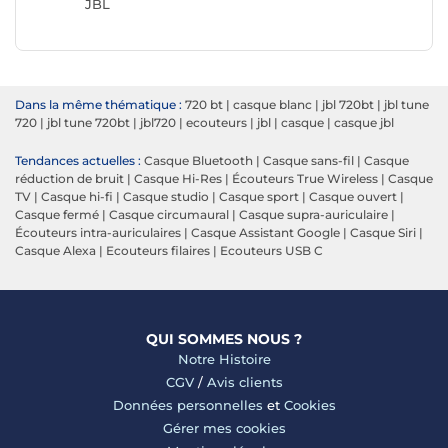
JBL
Dans la même thématique :
720 bt
|
casque blanc
|
jbl 720bt
|
jbl tune
720
|
jbl tune 720bt
|
jbl720
|
ecouteurs
|
jbl
|
casque
|
casque jbl
Tendances actuelles :
Casque Bluetooth
|
Casque sans-fil
|
Casque
réduction de bruit
|
Casque Hi-Res
|
Écouteurs True Wireless
|
Casque
TV
|
Casque hi-fi
|
Casque studio
|
Casque sport
|
Casque ouvert
|
Casque fermé
|
Casque circumaural
|
Casque supra-auriculaire
|
Écouteurs intra-auriculaires
|
Casque Assistant Google
|
Casque Siri
|
Casque Alexa
|
Ecouteurs filaires
|
Ecouteurs USB C
QUI SOMMES NOUS ?
Notre Histoire
CGV
/
Avis clients
Données personnelles
et
Cookies
Gérer mes cookies