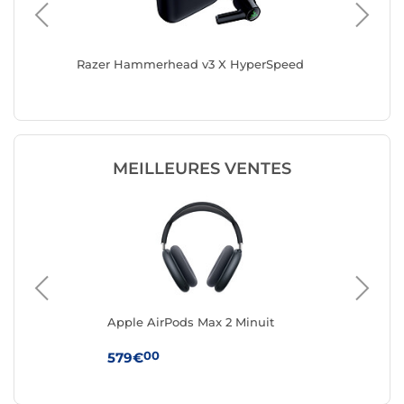
Razer Hammerhead v3 X HyperSpeed
SteelSer
MEILLEURES VENTES
Apple AirPods Max 2 Minuit
App
Boî
(U
00
579€
24