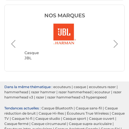
NOS MARQUES
Casque
JVC
Casque
JBL
Dans la même thématique :
ecouteurs
|
casque
|
ecouteurs razer
|
hammerhead
|
razer hammer
|
razer hammerhead
|
ecouteur
|
razer
hammerhead v3
|
razer
|
razer hammerhead v3 hyperspeed
Tendances actuelles :
Casque Bluetooth
|
Casque sans-fil
|
Casque
réduction de bruit
|
Casque Hi-Res
|
Écouteurs True Wireless
|
Casque
TV
|
Casque hi-fi
|
Casque studio
|
Casque sport
|
Casque ouvert
|
Casque fermé
|
Casque circumaural
|
Casque supra-auriculaire
|
Écouteurs intra-auriculaires
|
Casque Assistant Google
|
Casque Siri
|