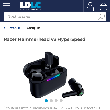
Retour
Casque
Razer Hammerhead v3 HyperSpeed
Écouteurs intra-auriculaires IPX4 - RF 2.4 GHz/Bluetooth 6.0 -