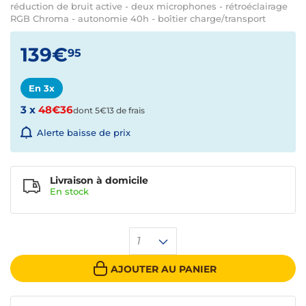
réduction de bruit active - deux microphones - rétroéclairage
RGB Chroma - autonomie 40h - boîtier charge/transport
139€
95
En 3x
3 x
48€36
dont 5€13 de frais
Alerte baisse de prix
Livraison à domicile
En
stock
1
AJOUTER AU PANIER