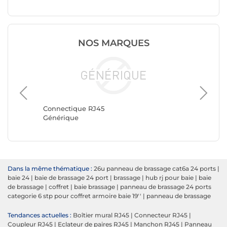
NOS MARQUES
Connect
Goobay
Connectique RJ45
Générique
Dans la même thématique :
26u panneau de brassage cat6a 24 ports
|
baie 24
|
baie de brassage 24 port
|
brassage
|
hub rj pour baie
|
baie
de brassage
|
coffret
|
baie brassage
|
panneau de brassage 24 ports
categorie 6 stp pour coffret armoire baie 19''
|
panneau de brassage
Tendances actuelles :
Boîtier mural RJ45
|
Connecteur RJ45
|
Coupleur RJ45
|
Eclateur de paires RJ45
|
Manchon RJ45
|
Panneau