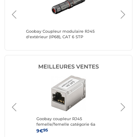
Goobay Coupleur modulaire RJ45
Nedis C
d'extérieur (IP68), CAT 6 STP
(par 10)
MEILLEURES VENTES
rie
Goobay coupleur RJ45
Ne
femelle/femelle catégorie 6a
FTP
95
9€
12