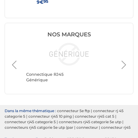
95
9€
4
NOS MARQUES
Connect
Goobay
Connectique RJ45
Générique
Dans la même thématique :
connecteur 5e ftp
|
connecteur rj 45
categorie 5
|
connecteur rj45 10 ping
|
connecteur rj45 cat 5
|
connecteur rj45 categorie 5
|
connecteurs rj45 categorie 5e utp
|
connecteurs rj45 catgorie 5e utp (par
|
connecteur
|
connecteur rj45