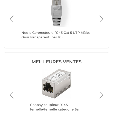
emelle
Nedis Connecteurs RJ45 Cat 5 UTP Mâles
Connect
Gris/Transparent (par 10)
10)
MEILLEURES VENTES
rie
Goobay coupleur RJ45
Go
femelle/femelle catégorie 6a
cat