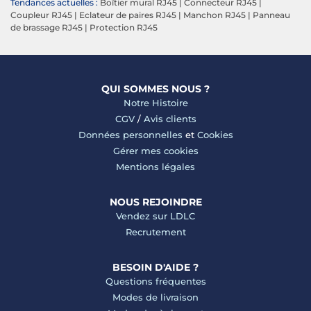
Tendances actuelles :
Boîtier mural RJ45
|
Connecteur RJ45
|
Coupleur RJ45
|
Eclateur de paires RJ45
|
Manchon RJ45
|
Panneau
de brassage RJ45
|
Protection RJ45
QUI SOMMES NOUS ?
Notre Histoire
CGV
/
Avis clients
Données personnelles
et
Cookies
Gérer mes cookies
Mentions légales
NOUS REJOINDRE
Vendez sur LDLC
Recrutement
BESOIN D'AIDE ?
Questions fréquentes
Modes de livraison