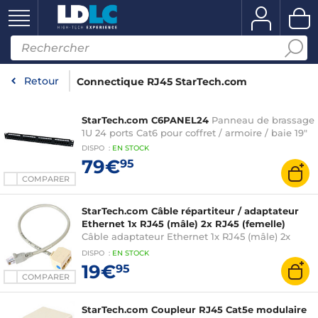
Retour
Connectique RJ45 StarTech.com
StarTech.com C6PANEL24
Panneau de brassage
1U 24 ports Cat6 pour coffret / armoire / baie 19"
DISPO
:
EN
STOCK
79€
95
COMPARER
StarTech.com Câble répartiteur / adaptateur
Ethernet 1x RJ45 (mâle) 2x RJ45 (femelle)
Câble adaptateur Ethernet 1x RJ45 (mâle) 2x
RJ45 (femelle)
DISPO
:
EN
STOCK
19€
95
COMPARER
StarTech.com Coupleur RJ45 Cat5e modulaire