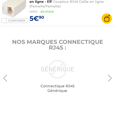
en ligne - F/F
Coupleur RJ45 Cat5e en ligne
(Femelle/Femelle)
DISPO
:
EN
STOCK
5€
90
COMPARER
NOS MARQUES CONNECTIQUE
RJ45 :
Connectique RJ45
Générique