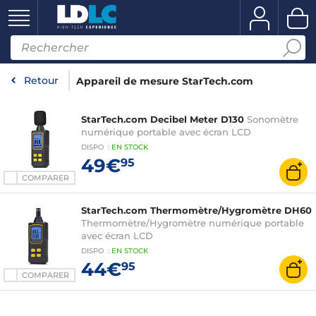
Retour
Appareil de mesure StarTech.com
StarTech.com Decibel Meter D130
Sonomètre
numérique portable avec écran LCD
DISPO
:
EN
STOCK
49€
95
COMPARER
StarTech.com Thermomètre/Hygromètre DH60
Thermomètre/Hygromètre numérique portable
avec écran LCD
DISPO
:
EN
STOCK
44€
95
COMPARER