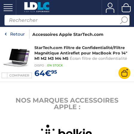
Retour
Accessoires Apple StarTech.com
StarTech.com Filtre de Confidentialité/Filtre
Magnétique Antireflet pour MacBook Pro 14"
M1 M2 M3 M4 M5
Écran filtre de confidentialité
magnétique contre la lumière bleue, réversible
DISPO
:
EN
STOCK
anti-reflets mats ou brillants, pour MacBook Pro
64€
95
14" M1 M2 M3 M4 M5
COMPARER
NOS MARQUES ACCESSOIRES
APPLE :