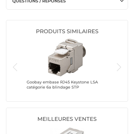
QUESTIONS / RÉPONSES
PRODUITS SIMILAIRES
Goobay embase RJ45 Keystone LSA
Goobay 
catégorie 6a blindage STP
catégori
MEILLEURES VENTES