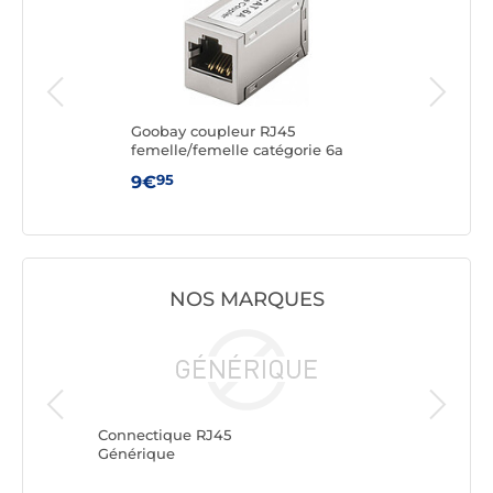
orie
Goobay coupleur RJ45
Nedi
femelle/femelle catégorie 6a
FTP 
95
9€
12€
NOS MARQUES
Connectique RJ45
Connect
Générique
Goobay