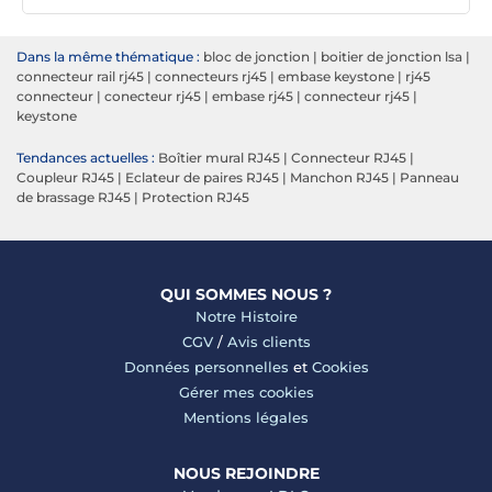
Dans la même thématique :
bloc de jonction
|
boitier de jonction lsa
|
connecteur rail rj45
|
connecteurs rj45
|
embase keystone
|
rj45
connecteur
|
conecteur rj45
|
embase rj45
|
connecteur rj45
|
keystone
Tendances actuelles :
Boîtier mural RJ45
|
Connecteur RJ45
|
Coupleur RJ45
|
Eclateur de paires RJ45
|
Manchon RJ45
|
Panneau
de brassage RJ45
|
Protection RJ45
QUI SOMMES NOUS ?
Notre Histoire
CGV
/
Avis clients
Données personnelles
et
Cookies
Gérer mes cookies
Mentions légales
NOUS REJOINDRE