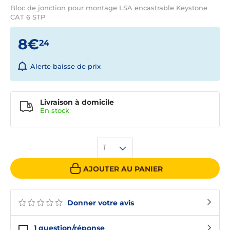
Bloc de jonction pour montage LSA encastrable Keystone
CAT 6 STP
8€
24
Alerte baisse de prix
Livraison à domicile
En
stock
1
AJOUTER AU PANIER
Donner votre avis
1
question/réponse