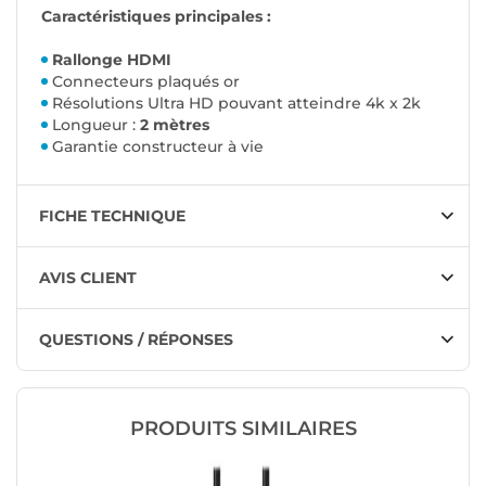
Caractéristiques principales :
Rallonge HDMI
Connecteurs plaqués or
Résolutions Ultra HD pouvant atteindre 4k x 2k
Longueur :
2 mètres
Garantie constructeur à vie
FICHE TECHNIQUE
AVIS CLIENT
QUESTIONS / RÉPONSES
PRODUITS SIMILAIRES