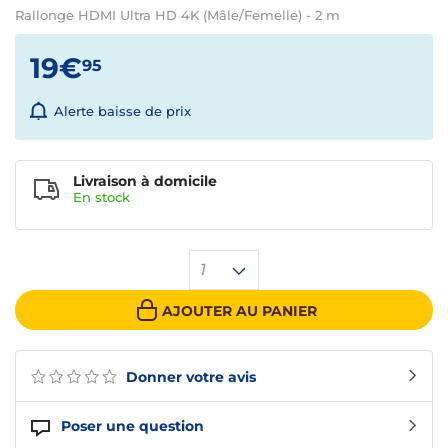
Rallonge HDMI Ultra HD 4K (Mâle/Femelle) - 2 m
19€
95
Alerte baisse de prix
Livraison à domicile
En
stock
1
AJOUTER AU PANIER
Donner votre avis
Poser une question