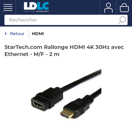
Retour
HDMI
StarTech.com Rallonge HDMI 4K 30Hz avec
Ethernet - M/F - 2 m