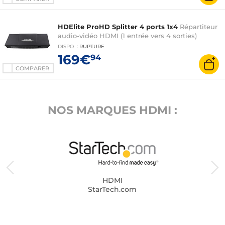
HDElite ProHD Splitter 4 ports 1x4
Répartiteur
audio-vidéo HDMI (1 entrée vers 4 sorties)
DISPO
:
RUPTURE
169€
94
COMPARER
NOS MARQUES HDMI :
HDMI
StarTech.com