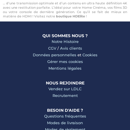
… d’une transmission optimale et d’un contenu en ultra haute définition 4K
avec une restitution parfaite. L’idéal pour votre Home Cinéma, vos films 3D
ou votre console de dernière génération. Ce qu’il se fait de mieux en
matière de HDMI ! Visitez notre
boutique HDElite
!
QUI SOMMES NOUS ?
Notre Histoire
CGV
/
Avis clients
Données personnelles
et
Cookies
Gérer mes cookies
Mentions légales
NOUS REJOINDRE
Vendez sur LDLC
Recrutement
BESOIN D'AIDE ?
Questions fréquentes
Modes de livraison
Modes de règlement