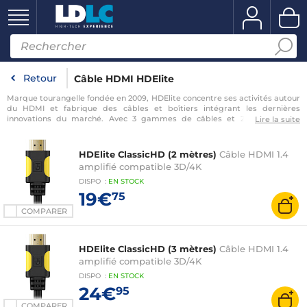
Retour
Câble HDMI HDElite
Marque tourangelle fondée en 2009, HDElite concentre ses activités autour
du HDMI et fabrique des câbles et boîtiers intégrant les dernières
innovations du marché. Avec 3 gammes de câbles et 2 gammes de
Lire la suite
boitiers, la marque française a souhaité se focaliser sur la qualité pour
offrir des produits d’exception. Robustes et performants, les
produits
HDElite
vous permettent de profiter au mieux de tous vos appareils grâce
HDElite ClassicHD (2 mètres)
Câble HDMI 1.4
à des débits incroyables jusqu’à 18.0 Gb/S.
amplifié compatible 3D/4K
La clé de la conception HDElite c’est d’ajouter une fine couche de métal
DISPO
:
EN
STOCK
autour du cuivre pour empêcher toute perte de signal. Vous pouvez alors
19€
75
bénéficier
…
COMPARER
HDElite ClassicHD (3 mètres)
Câble HDMI 1.4
amplifié compatible 3D/4K
DISPO
:
EN
STOCK
24€
95
COMPARER