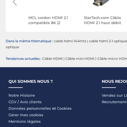
l Hybrid
MCL cordon HDMI 2.1
StarTech.com Câble
e with
compatible 8K (2
HDMI 2.1 haut débit
m)
mètres)
certifié 48Gbps 8K 60
/ 4K 120 Hz de 0.3 m
Dans la même thématique :
cable hdmi 144hrtz
|
cable hdmi 2.1 optique
optique
Tendances actuelles :
Câble HDMI
|
Câble mini HDMI
|
Câble micro HDM
QUI SOMMES NOUS ?
NOUS REJO
Notre Histoire
Vendez sur 
CGV
/
Avis clients
Recrutement
Données personnelles
et
Cookies
Gérer mes cookies
Mentions légales