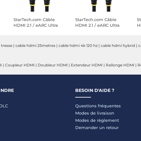
StarTech.com Câble
StarTech.com Câble
S
HDMI 2.1 / eARC Ultra
HDMI 2.1 / eARC Ultra
H
Hz
Haut Débit Certifié
Haut Débit Certifié
Ha
48Gbps 8K 60Hz / 4K
48Gbps 8K 60Hz / 4K
4
120Hz de 0.5 m
120Hz de 5 m
1
 tresse
|
cable hdmi 25metres
|
cable hdmi 4k 120 hz
|
cable hdmi hybrid
|
c
I
|
Coupleur HDMI
|
Doubleur HDMI
|
Extendeur HDMI
|
Rallonge HDMI
|
R
INDRE
BESOIN D'AIDE ?
LDLC
Questions fréquentes
Modes de livraison
Modes de règlement
Demander un retour