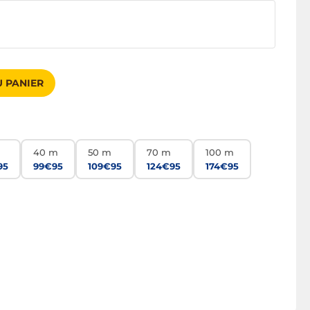
 PANIER
m
40 m
50 m
70 m
100 m
95
99€95
109€95
124€95
174€95