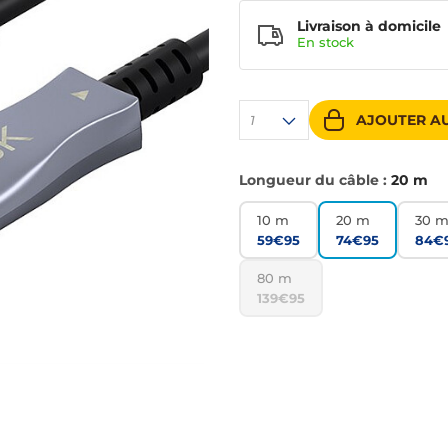
Livraison à domicile
En
stock
AJOUTER AU
1
Longueur du câble :
20 m
10 m
20 m
30 
59€95
74€95
84€
80 m
139€95