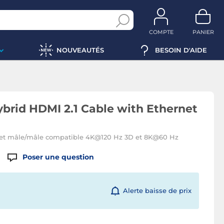
COMPTE
PANIER
NOUVEAUTÉS
BESOIN D'AIDE
brid HDMI 2.1 Cable with Ethernet
net mâle/mâle compatible 4K@120 Hz 3D et 8K@60 Hz
Poser une question
Alerte baisse de prix