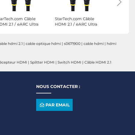
tarTech.com Câble
StarTech.com Câble
StarTech.
DMI 2.1 / eARC Ultra
HDMI 2.1 / eARC Ultra
HDMI 2.1 /
ut Débit Certifié
Haut Débit Certifié
Haut Débit
8Gbps 8K 60Hz / 4K
48Gbps 8K 60Hz / 4K
48Gbps 8K
20Hz de 4 m
120Hz de 3 m
120Hz de 
able hdmi 2.1
|
cable optique hdmi
|
s0671900
|
cable hdmi
|
hdmi
écepteur HDMI
|
Splitter HDMI
|
Switch HDMI
|
Câble HDMI 2.1
NOUS CONTACTER :
PAR EMAIL