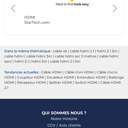
HDMI
NEDIS
HDMI
StarTech.com
Dans la même thématique :
cable 4k
|
cable hdmi 2.1
|
hdmi 2.1 3m
|
cable hdmi
|
cable hdmi 3m
|
cable hdmi arc 3 metres
|
cable hdmi
earc
|
hdmi 2.1
|
hdmi 3m
|
cable hdmi 2.1 3m
Tendances actuelles :
Câble HDMI
|
Câble mini HDMI
|
Câble micro
HDMI
|
Coupleur HDMI
|
Doubleur HDMI
|
Extendeur HDMI
|
Rallonge
HDMI
|
Récepteur HDMI
|
Splitter HDMI
|
Switch HDMI
|
Câble HDMI
2.1
QUI SOMMES NOUS ?
Notre Histoire
CGV
/
Avis clients