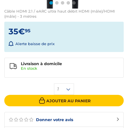
Câble HDMI 2.1 / eARC ultra haut débit HDMI (mâle)/HDMI
(mâle) - 3 mètres
35€
95
Alerte baisse de prix
Livraison à domicile
En
stock
1
AJOUTER AU PANIER
Donner votre avis