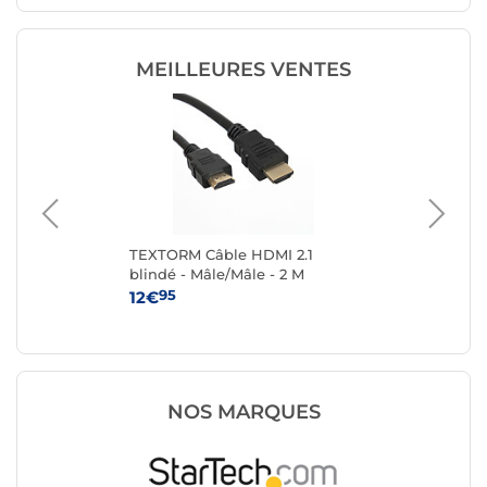
MEILLEURES VENTES
TEXTORM Câble HDMI 2.1
TE
blindé - Mâle/Mâle - 2 M
ver
Mâl
95
12€
14
NOS MARQUES