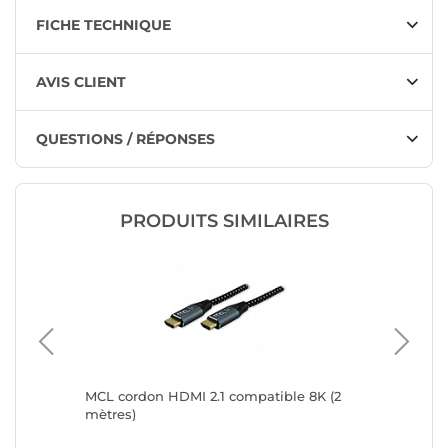
FICHE TECHNIQUE
AVIS CLIENT
QUESTIONS / RÉPONSES
PRODUITS SIMILAIRES
Cable
MCL cordon HDMI 2.1 compatible 8K (2
StarTec
mètres)
certifié
0.3 m