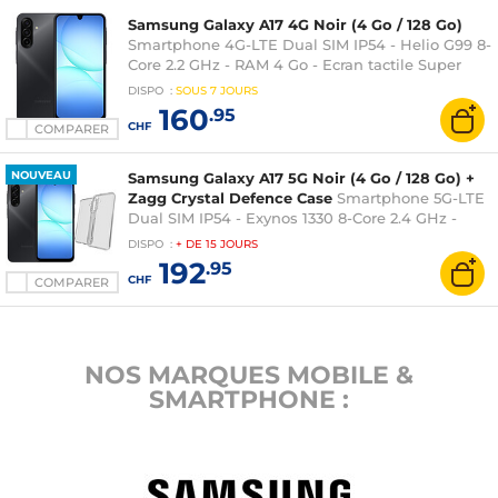
Samsung Galaxy A17 4G Noir (4 Go / 128 Go)
Smartphone 4G-LTE Dual SIM IP54 - Helio G99 8-
Core 2.2 GHz - RAM 4 Go - Ecran tactile Super
AMOLED 90 Hz 6.7" 1080 x 2340 - 128 Go -
DISPO
:
SOUS
7 JOURS
NFC/Bluetooth 5.3 - 5000 mAh - Android 15
160
.95
CHF
COMPARER
NOUVEAU
Samsung Galaxy A17 5G Noir (4 Go / 128 Go) +
Zagg Crystal Defence Case
Smartphone 5G-LTE
Dual SIM IP54 - Exynos 1330 8-Core 2.4 GHz -
RAM 4 Go - Ecran tactile Super AMOLED 90 Hz
DISPO
:
+ DE
15 JOURS
6.7" 1080 x 2340 - 128 Go - NFC/Bluetooth 5.3 -
192
.95
5000 mAh - Android 15 + Coque de protection
CHF
COMPARER
NOS MARQUES MOBILE &
SMARTPHONE :