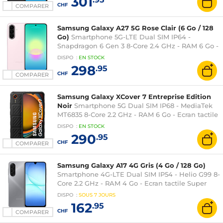
301
CHF
COMPARER
Samsung Galaxy A27 5G Rose Clair (6 Go / 128
Go)
Smartphone 5G-LTE Dual SIM IP64 -
Snapdragon 6 Gen 3 8-Core 2.4 GHz - RAM 6 Go -
Ecran tactile Super AMOLED 120 Hz 6.7" 1080 x
DISPO
:
EN
STOCK
2340 - 128 Go - NFC/Bluetooth 5.1 - 5000 mAh -
298
.95
Android 16
CHF
COMPARER
Samsung Galaxy XCover 7 Entreprise Edition
Noir
Smartphone 5G Dual SIM IP68 - MediaTek
MT6835 8-Core 2.2 GHz - RAM 6 Go - Ecran tactile
6.6" 1080 x 2408 - 128 Go - NFC/Bluetooth 5.3 -
DISPO
:
EN
STOCK
4050 mAh - Android 14
290
.95
CHF
COMPARER
Samsung Galaxy A17 4G Gris (4 Go / 128 Go)
Smartphone 4G-LTE Dual SIM IP54 - Helio G99 8-
Core 2.2 GHz - RAM 4 Go - Ecran tactile Super
AMOLED 90 Hz 6.7" 1080 x 2340 - 128 Go -
DISPO
:
SOUS
7 JOURS
NFC/Bluetooth 5.3 - 5000 mAh - Android 15
162
.95
CHF
COMPARER