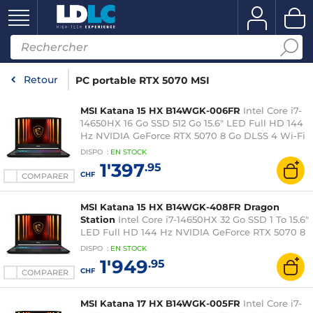
Retour
PC portable RTX 5070 MSI
MSI Katana 15 HX B14WGK-006FR
Intel Core i7-
14650HX 16 Go SSD 512 Go 15.6" LED Full HD 144
Hz NVIDIA GeForce RTX 5070 8 Go DLSS 4 Wi-Fi
6E/Bluetooth Webcam Windows 11 Famille
DISPO
:
EN
STOCK
1'397
.95
CHF
COMPARER
MSI Katana 15 HX B14WGK-408FR Dragon
Station
Intel Core i7-14650HX 32 Go SSD 1 To 15.6"
LED Full HD 144 Hz NVIDIA GeForce RTX 5070 8
Go DLSS 4 Wi-Fi 6E/Bluetooth Webcam
DISPO
:
EN
STOCK
Windows 11 Professionnel
1'949
.95
CHF
COMPARER
MSI Katana 17 HX B14WGK-005FR
Intel Core i7-