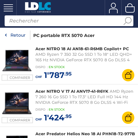
Retour
PC portable RTX 5070 Acer
Acer NITRO 18 AI AN18-61-R6MB Copilot+ PC
AMD Ryzen 7 350 32 Go SSD 1 To 18" LED QHD+
165 Hz NVIDIA GeForce RTX 5070 8 Go DLSS 4
Wi-Fi 6E/Bluetooth Webcam Windows 11 Famille
DISPO
:
EN
STOCK
1'787
.95
CHF
COMPARER
Acer NITRO V 17 AI ANV17-41-R6YK
AMD Ryzen
7 260 16 Go SSD 1 To 17.3" LED Full HD 144 Hz
NVIDIA GeForce RTX 5070 8 Go DLSS 4 Wi-Fi
6E/Bluetooth Webcam Windows 11 Famille
DISPO
:
EN
STOCK
1'424
.95
CHF
COMPARER
Acer Predator Helios Neo 18 AI PHN18-72-977B