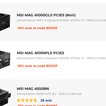
MSI MAG A1000GLS PCIE5 (Noir)
Alimentation 100% modulaire 1000W ATX12V 3.1 - 80PLUS Gold
-10% avec le code BOOST
MSI MAG A1000PLS PCIE5
Alimentation 100% modulaire 1000W ATX12V 3.1 - 80PLUS Pla
-10% avec le code BOOST
MSI MAG A550BN
Alimentation 550W ATX 12V - 80PLUS Bronze
28 avis
-10% avec le code BOOST