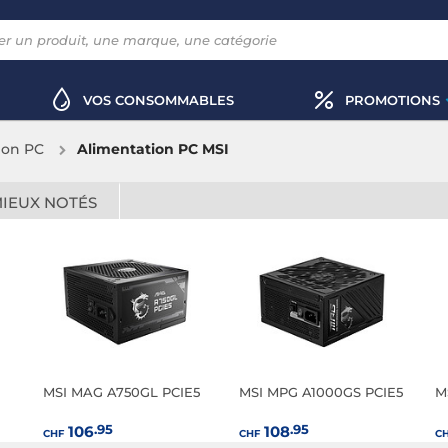
VOS CONSOMMABLES
PROMOTIONS
ion PC
Alimentation PC MSI
MIEUX NOTÉS
MSI MAG A750GL PCIE5
MSI MPG A1000GS PCIE5
M
.95
.95
106
108
CHF
CHF
C