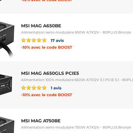
MSI MAG A650BE
Alimentation semi-modulaire 650W ATX12V - 80PLUS Bronze
17 avis
-10% avec le code BOOST
MSI MAG A650GLS PCIE5
Alimentation 100% modulaire 650W ATX12V 3.1 PCIE 5.1 - 80PL
1 avis
-10% avec le code BOOST
MSI MAG A750BE
Alimentation semi-modulaire 750W ATX12V - 80PLUS Bronze