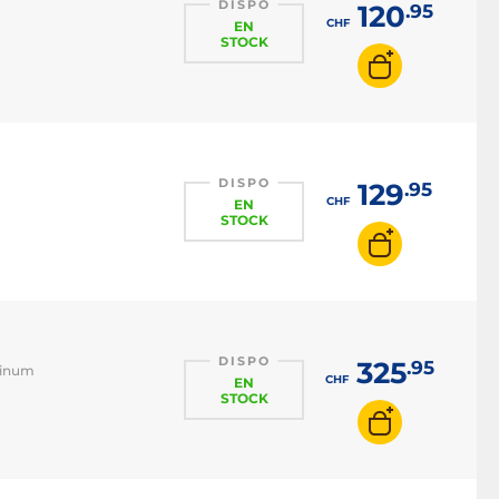
DISPO
120
.95
CHF
EN
STOCK
DISPO
129
.95
CHF
EN
STOCK
DISPO
325
.95
tinum
CHF
EN
STOCK