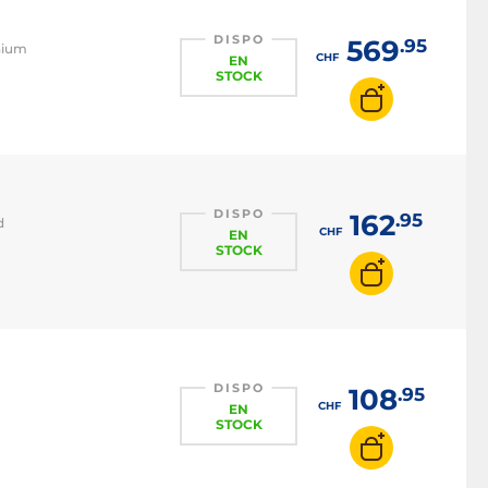
DISPO
569
.95
nium
CHF
EN
STOCK
DISPO
162
.95
d
CHF
EN
STOCK
DISPO
108
.95
CHF
EN
STOCK