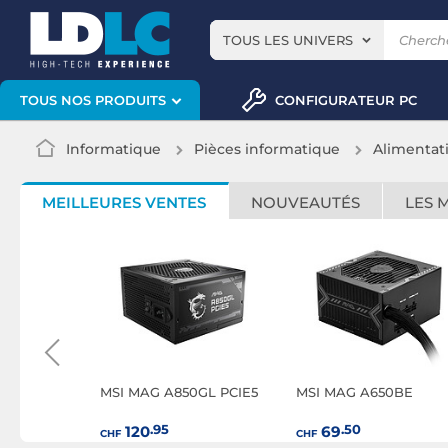
TOUS LES UNIVERS
CONFIGURATEUR PC
TOUS NOS PRODUITS
Informatique
Pièces informatique
Alimentat
MEILLEURES VENTES
NOUVEAUTÉS
LES 
0GLS
MSI MAG A850GL PCIE5
MSI MAG A650BE
.95
.50
120
69
CHF
CHF