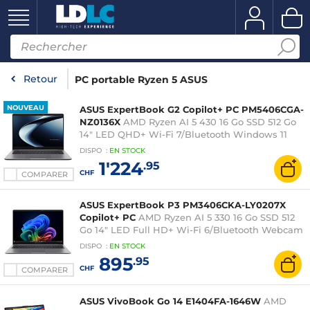
Retour
PC portable Ryzen 5 ASUS
NOUVEAU
ASUS ExpertBook G2 Copilot+ PC PM5406CGA-
NZ0136X
AMD Ryzen AI 5 430 16 Go SSD 512 Go
14" LED QHD+ Wi-Fi 7/Bluetooth Windows 11
Professionnel
DISPO
:
EN
STOCK
1'224
.95
CHF
COMPARER
ASUS ExpertBook P3 PM3406CKA-LY0207X
Copilot+ PC
AMD Ryzen AI 5 330 16 Go SSD 512
Go 14" LED Full HD+ Wi-Fi 6/Bluetooth Webcam
Windows 11 Professionnel
DISPO
:
EN
STOCK
895
.95
CHF
COMPARER
ASUS VivoBook Go 14 E1404FA-1646W
AMD