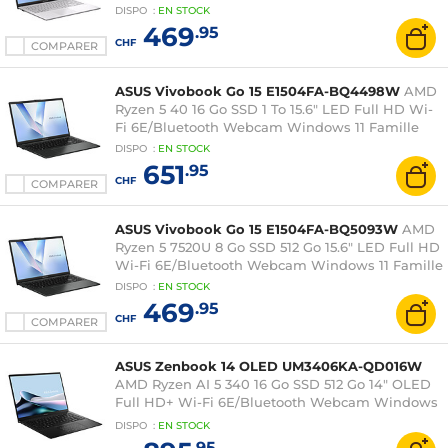
DISPO
:
EN
STOCK
469
.95
CHF
COMPARER
ASUS Vivobook Go 15 E1504FA-BQ4498W
AMD
Ryzen 5 40 16 Go SSD 1 To 15.6" LED Full HD Wi-
Fi 6E/Bluetooth Webcam Windows 11 Famille
DISPO
:
EN
STOCK
651
.95
CHF
COMPARER
ASUS Vivobook Go 15 E1504FA-BQ5093W
AMD
Ryzen 5 7520U 8 Go SSD 512 Go 15.6" LED Full HD
Wi-Fi 6E/Bluetooth Webcam Windows 11 Famille
DISPO
:
EN
STOCK
469
.95
CHF
COMPARER
ASUS Zenbook 14 OLED UM3406KA-QD016W
AMD Ryzen AI 5 340 16 Go SSD 512 Go 14" OLED
Full HD+ Wi-Fi 6E/Bluetooth Webcam Windows
11 Famille
DISPO
:
EN
STOCK
.95