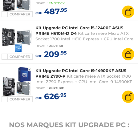
DISPO
:
EN
STOCK
487
.95
CHF
COMPARER
Kit Upgrade PC Intel Core i5-12400F ASUS
PRIME H610M-D D4
Kit carte mère Micro ATX
Socket 1700 Intel H610 Express + CPU Intel Core
i5-12400F (2.5 GHz / 4.4 GHz)
DISPO
:
RUPTURE
209
.95
CHF
COMPARER
Kit Upgrade PC Intel Core i9-14900KF ASUS
PRIME Z790-P
Kit carte mère ATX Socket 1700
Intel Z790 Express + CPU Intel Core i9-14900KF
DISPO
:
RUPTURE
626
.95
CHF
COMPARER
NOS MARQUES KIT UPGRADE PC :