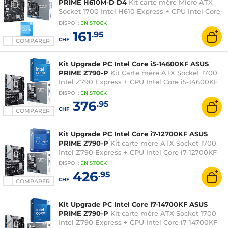
PRIME H610M-D D4
Kit carte mère Micro ATX
Socket 1700 Intel H610 Express + CPU Intel Core
i3-12100F (3.3 GHz / 4.3 GHz)
DISPO
:
EN
STOCK
161
.95
CHF
COMPARER
Kit Upgrade PC Intel Core i5-14600KF ASUS
PRIME Z790-P
Kit Carte mère ATX Socket 1700
Intel Z790 Express + CPU Intel Core i5-14600KF
DISPO
:
EN
STOCK
376
.95
CHF
COMPARER
Kit Upgrade PC Intel Core i7-12700KF ASUS
PRIME Z790-P
Kit carte mère ATX Socket 1700
Intel Z790 Express + CPU Intel Core i7-12700KF
DISPO
:
EN
STOCK
426
.95
CHF
COMPARER
Kit Upgrade PC Intel Core i7-14700KF ASUS
PRIME Z790-P
Kit carte mère ATX Socket 1700
Intel Z790 Express + CPU Intel Core i7-14700KF