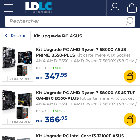
Retour
Kit upgrade PC ASUS
Kit Upgrade PC AMD Ryzen 7 5800X ASUS
PRIME B550-PLUS
Kit carte mère ATX Socket
AM4 AMD B550 + AMD Ryzen 7 5800X (3.8 GHz /
4.7 GHz)
DISPO
:
EN
STOCK
347
.95
CHF
COMPARER
Kit Upgrade PC AMD Ryzen 7 5800X ASUS TUF
GAMING B550-PLUS
Kit carte mère ATX Socket
AM4 AMD B550 + AMD Ryzen 7 5800X (3.8 GHz /
4.7 GHz)
DISPO
:
EN
STOCK
366
.95
CHF
COMPARER
Kit Upgrade PC Intel Core i3-12100F ASUS