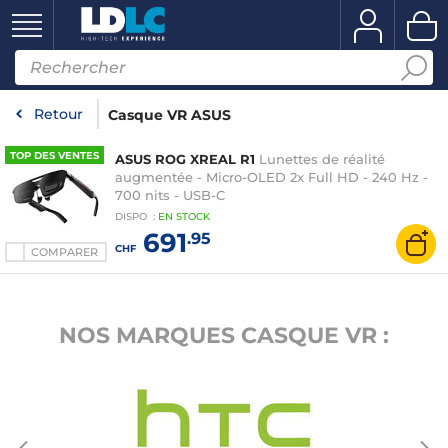
Retour
Casque VR ASUS
TOP DES VENTES
ASUS ROG XREAL R1
Lunettes de réalité
augmentée - Micro-OLED 2x Full HD - 240 Hz -
700 nits - USB-C
DISPO
:
EN
STOCK
691
.95
CHF
COMPARER
NOS MARQUES CASQUE VR :