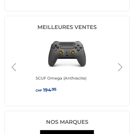
MEILLEURES VENTES
SCUF Omega (Anthracite)
ASU
.95
194
CHF
CHF
NOS MARQUES