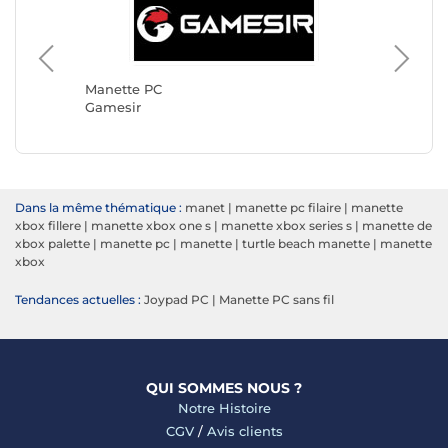
Manette PC
Manette
Gamesir
Turtle 
Dans la même thématique :
manet
|
manette pc filaire
|
manette
xbox fillere
|
manette xbox one s
|
manette xbox series s
|
manette de
xbox palette
|
manette pc
|
manette
|
turtle beach manette
|
manette
xbox
Tendances actuelles :
Joypad PC
|
Manette PC sans fil
QUI SOMMES NOUS ?
Notre Histoire
CGV
/
Avis clients