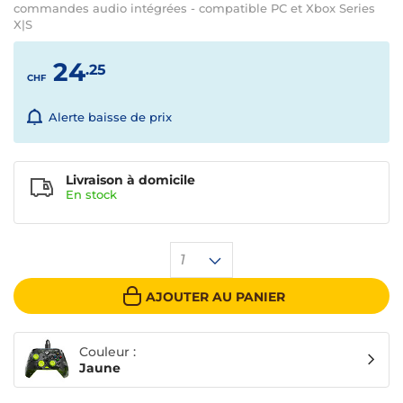
commandes audio intégrées - compatible PC et Xbox Series
X|S
24
.25
CHF
Alerte baisse de prix
Livraison à domicile
En
stock
1
AJOUTER AU PANIER
Couleur :
Jaune