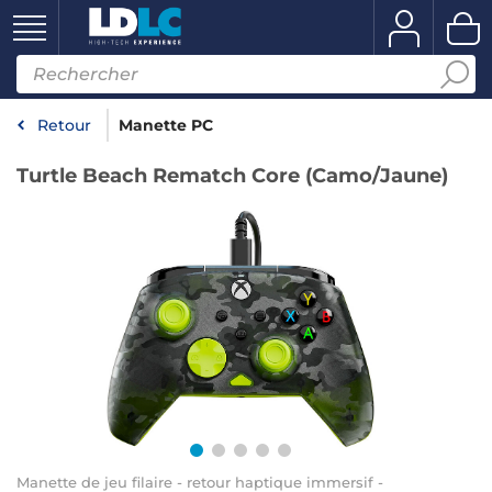
Retour
Manette PC
Turtle Beach Rematch Core (Camo/Jaune)
Manette de jeu filaire - retour haptique immersif -