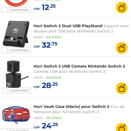
12
.25
CHF
COMPARER
Hori Switch 2 Dual USB PlayStand
Support avec
double port USB pour Nintendo Switch 2
DISPO
:
EN
STOCK
32
.75
CHF
COMPARER
Hori Switch 2 USB Camera Nintendo Switch 2
Caméra USB pour Nintendo Switch 2
DISPO
:
EN
STOCK
28
.25
CHF
COMPARER
Hori Vault Case (Mario) pour Switch 2
Etui de
transport pour Nintendo Switch 2
DISPO
:
EN
STOCK
24
.25
CHF