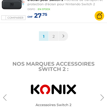
protection d'écran pour Nintendo Switch 2
DISPO
:
EN
STOCK
27
.75
CHF
COMPARER
(current)
1
2
NOS MARQUES ACCESSOIRES
SWITCH 2 :
Accessoires Switch 2