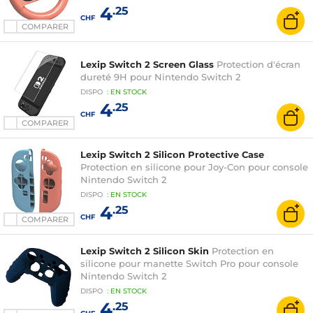
4
.25
CHF
COMPARER
Lexip Switch 2 Screen Glass
Protection d'écran
dureté 9H pour Nintendo Switch 2
DISPO
:
EN
STOCK
4
.25
CHF
COMPARER
Lexip Switch 2 Silicon Protective Case
Protection en silicone pour Joy-Con pour console
Nintendo Switch 2
DISPO
:
EN
STOCK
4
.25
CHF
COMPARER
Lexip Switch 2 Silicon Skin
Protection en
silicone pour manette Switch Pro pour console
Nintendo Switch 2
DISPO
:
EN
STOCK
4
.25