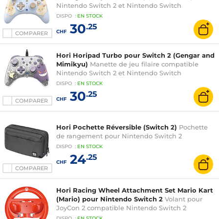
Nintendo Switch 2 et Nintendo Switch
DISPO
:
EN
STOCK
30
.25
CHF
COMPARER
Hori Horipad Turbo pour Switch 2 (Gengar and
Mimikyu)
Manette de jeu filaire compatible
Nintendo Switch 2 et Nintendo Switch
DISPO
:
EN
STOCK
30
.25
CHF
COMPARER
Hori Pochette Réversible (Switch 2)
Pochette
de rangement pour Nintendo Switch 2
DISPO
:
EN
STOCK
24
.25
CHF
COMPARER
Hori Racing Wheel Attachment Set Mario Kart
(Mario) pour Nintendo Switch 2
Volant pour
JoyCon 2 compatible Nintendo Switch 2
DISPO
:
EN
STOCK