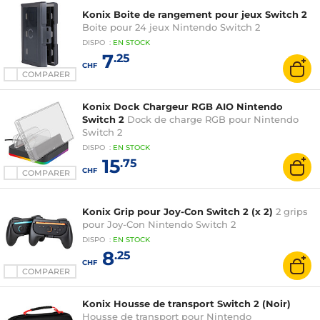
Konix Boite de rangement pour jeux Switch 2
Boite pour 24 jeux Nintendo Switch 2
DISPO
:
EN
STOCK
7
.25
CHF
COMPARER
Konix Dock Chargeur RGB AIO Nintendo
Switch 2
Dock de charge RGB pour Nintendo
Switch 2
DISPO
:
EN
STOCK
15
.75
CHF
COMPARER
Konix Grip pour Joy-Con Switch 2 (x 2)
2 grips
pour Joy-Con Nintendo Switch 2
DISPO
:
EN
STOCK
8
.25
CHF
COMPARER
Konix Housse de transport Switch 2 (Noir)
Housse de transport pour Nintendo