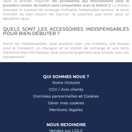
Dans la grande majorité,
les accessoires qui fonctionnent sous la
première version de Switch sont compatibles avec la Switch 2
. La station
d'accueil, le support de recharge inclinable, l'adaptateur secteur, le carte
microSD ou bien encore les Joy-Con ne pourront pas servir pour ce
deuxième opus.
QUELS SONT LES ACCESSOIRES INDISPENSABLES
POUR BIEN DÉBUTER ?
Parmi les indispensables, nous pouvons citer une manette, une housse
pour le transport, un chargeur et sa station de recharge et une carte
mémoire micro SD Express. Vous pourrez largement vous amuser avec cet
équipement !
QUI SOMMES NOUS ?
Notre Histoire
CGV
/
Avis clients
Données personnelles
et
Cookies
Gérer mes cookies
Mentions légales
NOUS REJOINDRE
Vendez sur LDLC