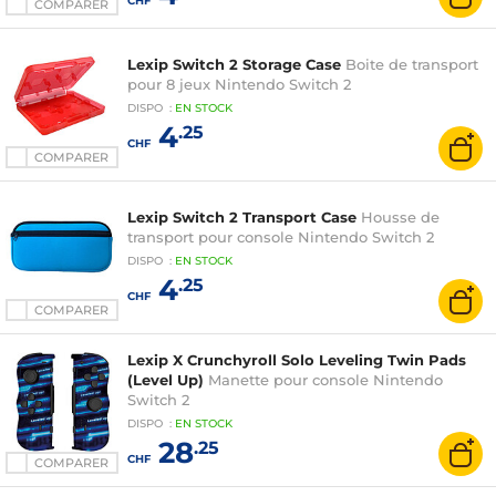
CHF
COMPARER
Lexip Switch 2 Storage Case
Boite de transport
pour 8 jeux Nintendo Switch 2
DISPO
:
EN
STOCK
4
.25
CHF
COMPARER
Lexip Switch 2 Transport Case
Housse de
transport pour console Nintendo Switch 2
DISPO
:
EN
STOCK
4
.25
CHF
COMPARER
Lexip X Crunchyroll Solo Leveling Twin Pads
(Level Up)
Manette pour console Nintendo
Switch 2
DISPO
:
EN
STOCK
28
.25
CHF
COMPARER