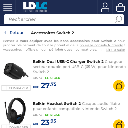
Retour
Accessoires Switch 2
Pensez à
vous équiper avec les bons accessoires pour Switch 2
pour
profiter pleinement de tout le potentiel de la
nouvelle console Nintendo
!
Accessoires officiels ou périphériques compatibles, découvrez un
Lire la suite
catalogue de références issues de marques spécialistes. Contrôlez vos
parties à l'aide des Joy-Con 2 ou d'une manette, transportez votre console
Belkin Dual USB-C Charger Switch 2
Chargeur
en toute sécurité avec la housse de protection ou sauvegardez vos
secteur double port USB-C (65 W) pour Nintendo
avancées avec une carte mémoire 100% compatible. Avec la caméra
externe filaire, discutez avec vos amis ou appréciez les instants de jeu qui
Switch 2
feront appel à la webcam. Vous l'aurez compris, une expérience de choix
DISPO
:
EN
STOCK
vous attend
…
27
.75
CHF
COMPARER
Belkin Headset Switch 2
Casque audio filaire
pour enfants compatible Nintendo Switch 2
DISPO
:
EN
STOCK
23
.95
CHF
COMPARER