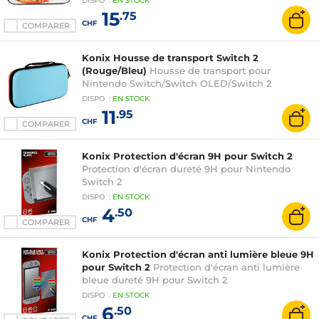
DISPO
:
EN
STOCK
15
.75
CHF
COMPARER
Konix Housse de transport Switch 2
(Rouge/Bleu)
Housse de transport pour
Nintendo Switch/Switch OLED/Switch 2
DISPO
:
EN
STOCK
11
.95
CHF
COMPARER
Konix Protection d'écran 9H pour Switch 2
Protection d'écran dureté 9H pour Nintendo
Switch 2
DISPO
:
EN
STOCK
4
.50
CHF
COMPARER
Konix Protection d'écran anti lumière bleue 9H
pour Switch 2
Protection d'écran anti lumière
bleue dureté 9H pour Switch 2
DISPO
:
EN
STOCK
6
.50
CHF