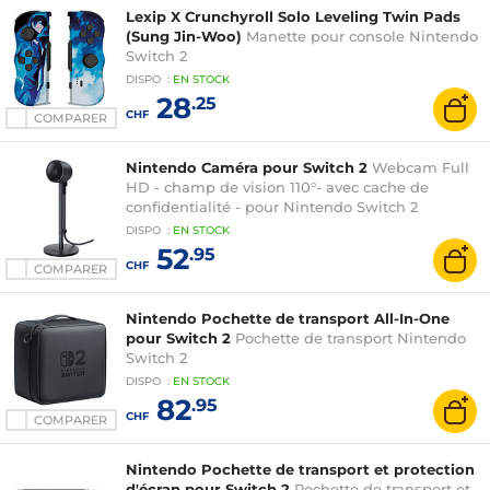
Lexip X Crunchyroll Solo Leveling Twin Pads
(Sung Jin-Woo)
Manette pour console Nintendo
Switch 2
DISPO
:
EN
STOCK
28
.25
CHF
COMPARER
Nintendo Caméra pour Switch 2
Webcam Full
HD - champ de vision 110°- avec cache de
confidentialité - pour Nintendo Switch 2
DISPO
:
EN
STOCK
52
.95
CHF
COMPARER
Nintendo Pochette de transport All-In-One
pour Switch 2
Pochette de transport Nintendo
Switch 2
DISPO
:
EN
STOCK
82
.95
CHF
COMPARER
Nintendo Pochette de transport et protection
d'écran pour Switch 2
Pochette de transport et