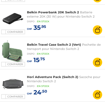
Belkin Powerbank 20K Switch 2
Batterie
externe 20K (30 W) pour Nintendo Switch 2
DISPO
:
EN
STOCK
35
.95
CHF
COMPARER
Belkin Travel Case Switch 2 (Vert)
Pochette de
transport pour Nintendo Switch 2
DISPO
:
EN
STOCK
15
.75
CHF
COMPARER
Hori Adventure Pack (Switch 2)
Sacoche pour
Nintendo Switch 2
DISPO
:
EN
STOCK
24
.50
CHF
COMPARER