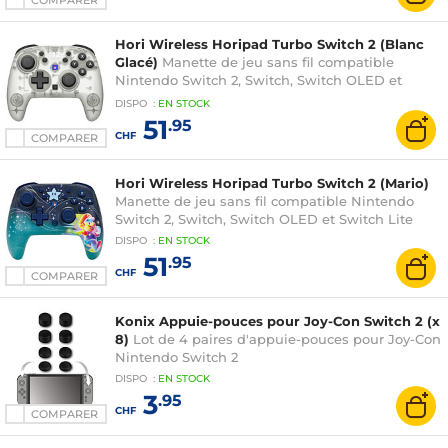
COMPARER
Hori Wireless Horipad Turbo Switch 2 (Blanc
Glacé)
Manette de jeu sans fil compatible
Nintendo Switch 2, Switch, Switch OLED et
Switch Lite
DISPO
:
EN
STOCK
51
.95
CHF
COMPARER
Hori Wireless Horipad Turbo Switch 2 (Mario)
Manette de jeu sans fil compatible Nintendo
Switch 2, Switch, Switch OLED et Switch Lite
DISPO
:
EN
STOCK
51
.95
CHF
COMPARER
Konix Appuie-pouces pour Joy-Con Switch 2 (x
8)
Lot de 4 paires d'appuie-pouces pour Joy-Con
Nintendo Switch 2
DISPO
:
EN
STOCK
3
.95
CHF
COMPARER