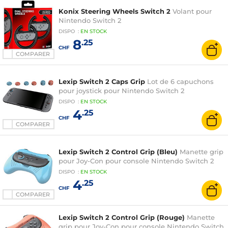
Konix Steering Wheels Switch 2
Volant pour
Nintendo Switch 2
DISPO
:
EN
STOCK
8
.25
CHF
COMPARER
Lexip Switch 2 Caps Grip
Lot de 6 capuchons
pour joystick pour Nintendo Switch 2
DISPO
:
EN
STOCK
4
.25
CHF
COMPARER
Lexip Switch 2 Control Grip (Bleu)
Manette grip
pour Joy-Con pour console Nintendo Switch 2
DISPO
:
EN
STOCK
4
.25
CHF
COMPARER
Lexip Switch 2 Control Grip (Rouge)
Manette
grip pour Joy-Con pour console Nintendo Switch