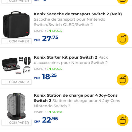
COMPARER
Konix Sacoche de transport Switch 2 (Noir)
Sacoche de transport pour Nintendo
Switch/Switch OLED/Switch 2
DISPO
:
EN
STOCK
27
.75
CHF
COMPARER
Konix Starter kit pour Switch 2
Pack
d'accessoires pour Nintendo Switch 2
DISPO
:
EN
STOCK
18
.25
CHF
COMPARER
Konix Station de charge pour 4 Joy-Cons
Switch 2
Station de charge pour 4 Joy-Cons
Nintendo Switch 2
DISPO
:
EN
STOCK
22
.95
CHF
COMPARER