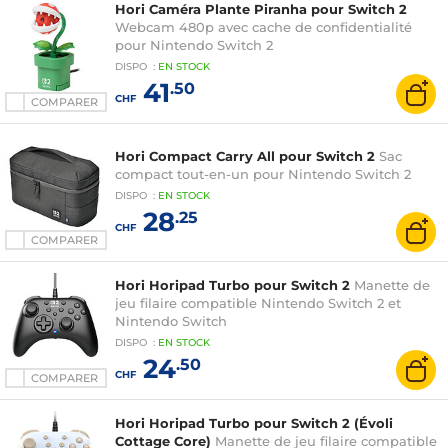
Hori Caméra Plante Piranha pour Switch 2
Webcam 480p avec cache de confidentialité
pour Nintendo Switch 2
DISPO
:
EN
STOCK
41
.50
CHF
COMPARER
Hori Compact Carry All pour Switch 2
Sac
compact tout-en-un pour Nintendo Switch 2
DISPO
:
EN
STOCK
28
.25
CHF
COMPARER
Hori Horipad Turbo pour Switch 2
Manette de
jeu filaire compatible Nintendo Switch 2 et
Nintendo Switch
DISPO
:
EN
STOCK
24
.50
CHF
COMPARER
Hori Horipad Turbo pour Switch 2 (Évoli
Cottage Core)
Manette de jeu filaire compatible