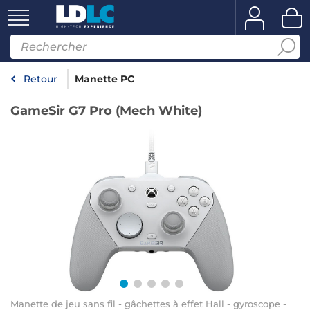
Retour
Manette PC
GameSir G7 Pro (Mech White)
Manette de jeu sans fil - gâchettes à effet Hall - gyroscope -