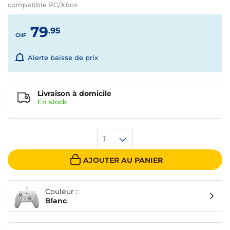
compatible PC/Xbox
79
.95
CHF
Alerte baisse de prix
Livraison à domicile
En
stock
1
AJOUTER AU PANIER
Couleur :
Blanc