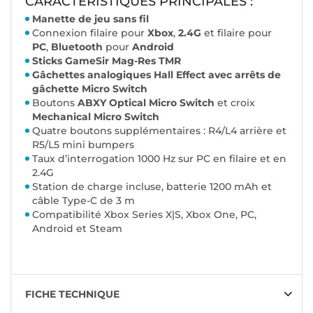
CARACTÉRISTIQUES PRINCIPALES :
Manette de jeu sans fil
Connexion filaire pour
Xbox
,
2.4G
et filaire pour
PC
,
Bluetooth
pour
Android
Sticks GameSir Mag-Res TMR
Gâchettes analogiques Hall Effect avec arrêts de
gâchette Micro Switch
Boutons
ABXY Optical Micro Switch
et croix
Mechanical Micro Switch
Quatre boutons supplémentaires : R4/L4 arrière et
R5/L5 mini bumpers
Taux d’interrogation 1000 Hz sur PC en filaire et en
2.4G
Station de charge incluse, batterie 1200 mAh et
câble Type-C de 3 m
Compatibilité Xbox Series X|S, Xbox One, PC,
Android et Steam
FICHE TECHNIQUE