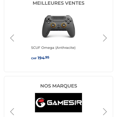
MEILLEURES VENTES
SCUF Omega (Anthracite)
ASU
.95
194
CHF
CHF
NOS MARQUES
Manette
Turtle 