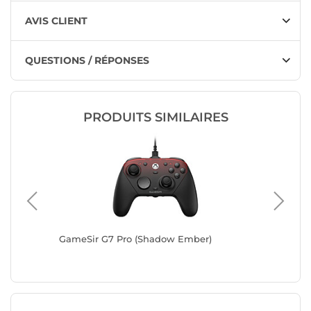
AVIS CLIENT
QUESTIONS / RÉPONSES
PRODUITS SIMILAIRES
oaded
GameSir G7 Pro (Shadow Ember)
SCUF Val
(Noir)