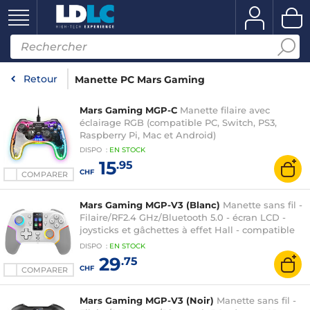
Retour
Manette PC Mars Gaming
Mars Gaming MGP-C
Manette filaire avec
éclairage RGB (compatible PC, Switch, PS3,
Raspberry Pi, Mac et Android)
DISPO
:
EN
STOCK
15
.95
CHF
COMPARER
Mars Gaming MGP-V3 (Blanc)
Manette sans fil -
Filaire/RF2.4 GHz/Bluetooth 5.0 - écran LCD -
joysticks et gâchettes à effet Hall - compatible
PC, Android, iOS, Switch
DISPO
:
EN
STOCK
29
.75
CHF
COMPARER
Mars Gaming MGP-V3 (Noir)
Manette sans fil -