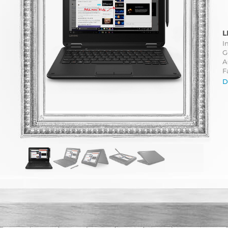
L
I
G
A
F
D