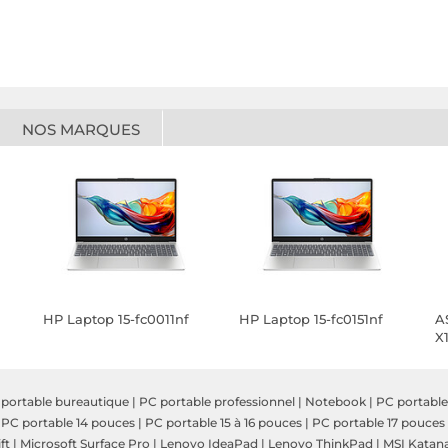
NOS MARQUES
HP Laptop 15-fc0011nf
HP Laptop 15-fc0151nf
A
X
D
portable bureautique
|
PC portable professionnel
|
Notebook
|
PC portable
|
PC portable 14 pouces
|
PC portable 15 à 16 pouces
|
PC portable 17 pouces
ft
|
Microsoft Surface Pro
|
Lenovo IdeaPad
|
Lenovo ThinkPad
|
MSI Katan