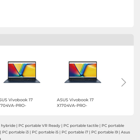
SUS Vivobook 17
ASUS Vivobook 17
ASUS Vivo
1704VA-PRO-
X1704VA-PRO-
X1704VA-
ISAU1287X
DISAU1286X
 hybride
|
PC portable VR Ready
|
PC portable tactile
|
PC portable
|
PC portable i3
|
PC portable i5
|
PC portable i7
|
PC portable i9
|
Asus
a