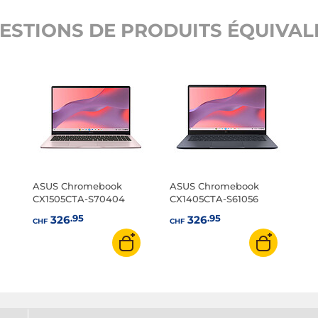
ESTIONS DE PRODUITS ÉQUIVALE
ASUS Chromebook
ASUS Chromebook
CX1505CTA-S70404
CX1405CTA-S61056
.95
.95
326
326
CHF
CHF