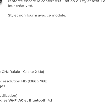
renforce encore le confort d’utilisation du stylet actif. L
leur créativité.
Stylet non fourni avec ce modèle.
°
2 GHz Rafale - Cache 2 Mo)
ec résolution HD (1366 x 768)
ges
utilisation)
ogies
Wi-Fi AC
et
Bluetooth 4.1