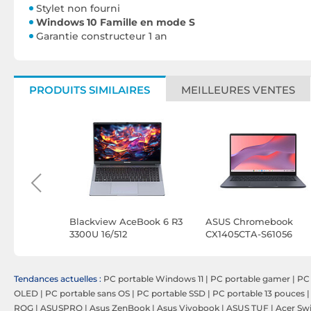
Stylet non fourni
Windows 10 Famille en mode S
Garantie constructeur 1 an
PRODUITS SIMILAIRES
MEILLEURES VENTES
 Go 15
Blackview AceBook 6 R3
ASUS Chromebook
51W
3300U 16/512
CX1405CTA-S61056
Tendances actuelles :
PC portable Windows 11
|
PC portable gamer
|
PC 
OLED
|
PC portable sans OS
|
PC portable SSD
|
PC portable 13 pouces
ROG
|
ASUSPRO
|
Asus ZenBook
|
Asus Vivobook
|
ASUS TUF
|
Acer Swi