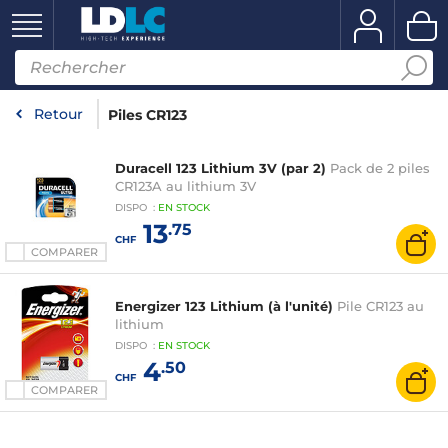
Retour
Piles CR123
Duracell 123 Lithium 3V (par 2)
Pack de 2 piles
CR123A au lithium 3V
DISPO
:
EN
STOCK
13
.75
CHF
COMPARER
Energizer 123 Lithium (à l'unité)
Pile CR123 au
lithium
DISPO
:
EN
STOCK
4
.50
CHF
COMPARER