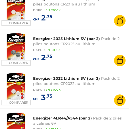
piles boutons CR2016 au lithium
DISPO
:
EN
STOCK
2
.75
CHF
COMPARER
Energizer 2025 Lithium 3V (par 2)
Pack de 2
piles boutons CR2025 au lithium
DISPO
:
EN
STOCK
2
.75
CHF
COMPARER
Energizer 2032 Lithium 3V (par 2)
Pack de 2
piles boutons CR2032 au lithium
DISPO
:
EN
STOCK
3
.75
CHF
COMPARER
Energizer 4LR44/A544 (par 2)
Pack de 2 piles
alcalines 6V