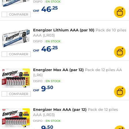
DISPO
:
EN
STOCK
46
.25
CHF
COMPARER
Energizer Lithium AAA (par 10)
Pack de 10 piles
AAA (LR03)
DISPO
:
EN
STOCK
46
.25
CHF
COMPARER
Energizer Max AA (par 12)
Pack de 12 piles AA
(LR6)
DISPO
:
EN
STOCK
9
.50
CHF
COMPARER
Energizer Max AAA (par 12)
Pack de 12 piles
AAA (LR03)
DISPO
:
EN
STOCK
9
.50