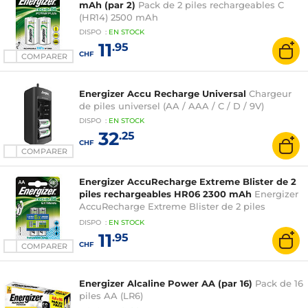
mAh (par 2)
Pack de 2 piles rechargeables C
(HR14) 2500 mAh
DISPO
:
EN
STOCK
11
.95
CHF
COMPARER
Energizer Accu Recharge Universal
Chargeur
de piles universel (AA / AAA / C / D / 9V)
DISPO
:
EN
STOCK
32
.25
CHF
COMPARER
Energizer AccuRecharge Extreme Blister de 2
piles rechargeables HR06 2300 mAh
Energizer
AccuRecharge Extreme Blister de 2 piles
rechargeables HR06 2300 mAh
DISPO
:
EN
STOCK
11
.95
CHF
COMPARER
Energizer Alcaline Power AA (par 16)
Pack de 16
piles AA (LR6)