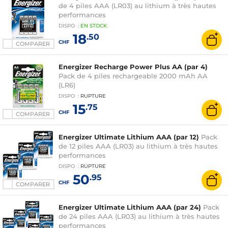
de 4 piles AAA (LR03) au lithium à très hautes
performances
DISPO
:
EN
STOCK
18
.50
CHF
COMPARER
Energizer Recharge Power Plus AA (par 4)
Pack de 4 piles rechargeable 2000 mAh AA
(LR6)
DISPO
:
RUPTURE
15
.75
CHF
COMPARER
Energizer Ultimate Lithium AAA (par 12)
Pack
de 12 piles AAA (LR03) au lithium à très hautes
performances
DISPO
:
RUPTURE
50
.95
CHF
COMPARER
Energizer Ultimate Lithium AAA (par 24)
Pack
de 24 piles AAA (LR03) au lithium à très hautes
performances