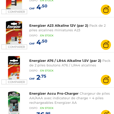
DISPO
:
EN
STOCK
4
.50
CHF
COMPARER
Energizer A23 Alkaline 12V (par 2)
Pack de 2
piles alcalines miniatures A23
DISPO
:
EN
STOCK
4
.50
CHF
COMPARER
Energizer A76 / LR44 Alkaline 1.5V (par 2)
Pack
de 2 piles boutons A76 / LR44 alcalines
DISPO
:
EN
STOCK
2
.75
CHF
COMPARER
Energizer Accu Pro-Charger
Chargeur de piles
AA/AAA avec indicateur de charge + 4 piles
rechargeables Energizer AA
DISPO
:
EN
STOCK
.95