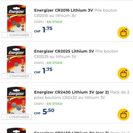
Energizer CR2016 Lithium 3V
Pile bouton
CR2016 au lithium 3V
DISPO
:
EN
STOCK
1
.75
CHF
COMPARER
Energizer CR2025 Lithium 3V
Pile bouton
CR2025 au lithium 3V
DISPO
:
EN
STOCK
1
.75
CHF
COMPARER
Energizer CR2430 Lithium 3V (par 2)
Pack de 2
piles boutons CR2430 au lithium 3V
DISPO
:
EN
STOCK
5
.50
CHF
COMPARER