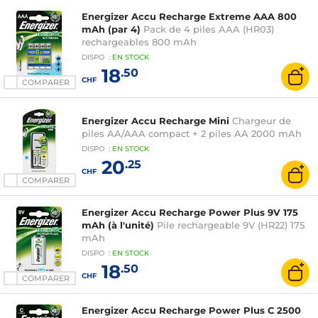
Energizer Accu Recharge Extreme AAA 800
mAh (par 4)
Pack de 4 piles AAA (HR03)
rechargeables 800 mAh
DISPO
:
EN
STOCK
18
.50
CHF
COMPARER
Energizer Accu Recharge Mini
Chargeur de
piles AA/AAA compact + 2 piles AA 2000 mAh
DISPO
:
EN
STOCK
20
.25
CHF
COMPARER
Energizer Accu Recharge Power Plus 9V 175
mAh (à l'unité)
Pile rechargeable 9V (HR22) 175
mAh
DISPO
:
EN
STOCK
18
.50
CHF
COMPARER
Energizer Accu Recharge Power Plus C 2500