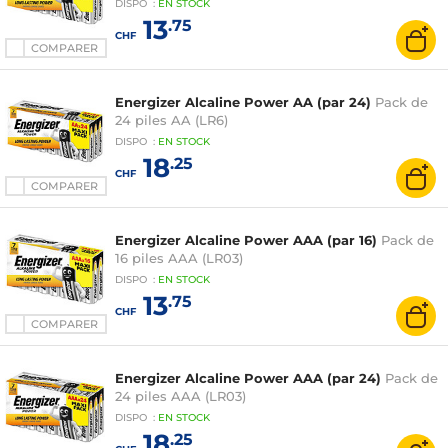
DISPO
:
EN
STOCK
13
.75
CHF
COMPARER
Energizer Alcaline Power AA (par 24)
Pack de
24 piles AA (LR6)
DISPO
:
EN
STOCK
18
.25
CHF
COMPARER
Energizer Alcaline Power AAA (par 16)
Pack de
16 piles AAA (LR03)
DISPO
:
EN
STOCK
13
.75
CHF
COMPARER
Energizer Alcaline Power AAA (par 24)
Pack de
24 piles AAA (LR03)
DISPO
:
EN
STOCK
18
.25