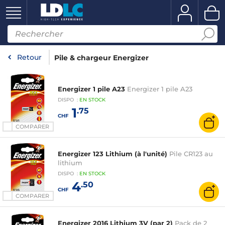
Retour
Pile & chargeur Energizer
Energizer 1 pile A23
Energizer 1 pile A23
DISPO
:
EN
STOCK
1
.75
CHF
COMPARER
Energizer 123 Lithium (à l'unité)
Pile CR123 au
lithium
DISPO
:
EN
STOCK
4
.50
CHF
COMPARER
Energizer 2016 Lithium 3V (par 2)
Pack de 2