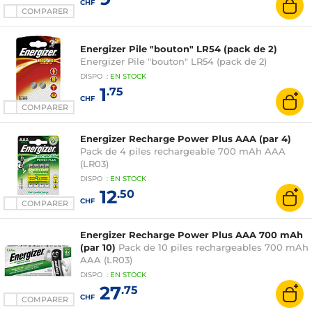
CHF
COMPARER
Energizer Pile "bouton" LR54 (pack de 2)
Energizer Pile "bouton" LR54 (pack de 2)
DISPO
:
EN
STOCK
1
.75
CHF
COMPARER
Energizer Recharge Power Plus AAA (par 4)
Pack de 4 piles rechargeable 700 mAh AAA
(LR03)
DISPO
:
EN
STOCK
12
.50
CHF
COMPARER
Energizer Recharge Power Plus AAA 700 mAh
(par 10)
Pack de 10 piles rechargeables 700 mAh
AAA (LR03)
DISPO
:
EN
STOCK
27
.75
CHF
COMPARER