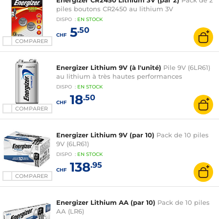
Energizer CR2450 Lithium 3V (par 2)
Pack de 2
piles boutons CR2450 au lithium 3V
DISPO
:
EN
STOCK
5
.50
CHF
COMPARER
Energizer Lithium 9V (à l'unité)
Pile 9V (6LR61)
au lithium à très hautes performances
DISPO
:
EN
STOCK
18
.50
CHF
COMPARER
Energizer Lithium 9V (par 10)
Pack de 10 piles
9V (6LR61)
DISPO
:
EN
STOCK
138
.95
CHF
COMPARER
Energizer Lithium AA (par 10)
Pack de 10 piles
AA (LR6)