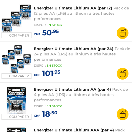
Energizer Ultimate Lithium AA (par 12)
Pack de
12 piles AA (LR6) au lithium à très hautes
performances
DISPO
:
EN
STOCK
50
.95
CHF
COMPARER
Energizer Ultimate Lithium AA (par 24)
Pack de
24 piles AA (LR6) au lithium à très hautes
performances
DISPO
:
EN
STOCK
101
.95
CHF
COMPARER
Energizer Ultimate Lithium AA (par 4)
Pack de
4 piles AA (LR6) au lithium à très hautes
performances
DISPO
:
EN
STOCK
18
.50
CHF
COMPARER
Energizer Ultimate Lithium AAA (par 4)
Pack