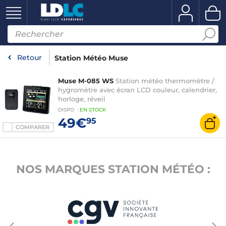
Retour
Station Météo Muse
Muse M-085 WS
Station météo thermomètre /
hygromètre avec écran LCD couleur, calendrier,
horloge, réveil
DISPO
:
EN
STOCK
49€
95
COMPARER
NOS MARQUES STATION MÉTÉO :