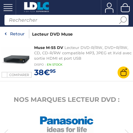
Retour
Lecteur DVD Muse
Muse M-55 DV
Lecteur DVD-R/RW, DVD+R/RW,
CD, CD-R/RW compatible MP3, JPEG et Xvid avec
sortie HDMI et port USB
DISPO
:
EN
STOCK
38€
95
COMPARER
NOS MARQUES LECTEUR DVD :