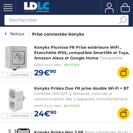
Retour
Prise connectée Konyks
Konyks Pluviose FR Prise extérieure WiFi ,
Étanchéité IP55, compatible Smartlife et Tuya,
Amazon Alexa et Google Home
Compatible
Smartlife et Tuya, Amazon Alexa et Google
DISPO
Exclu Web
:
EN
STOCK
Home
29€
90
COMPARER
Konyks Priska Duo FR prise double Wi-Fi + BT
Contrôle ON/OFF à distance, suivi de la
consommation des 2 appareils simultanément,
compatible Smartlife et Tuya, Amazon Alexa et
DISPO
Exclu Web
:
EN
STOCK
Google Home
24€
90
COMPARER
Konyks Priska Max 3 FR
Prise connectée Wi-Fi +