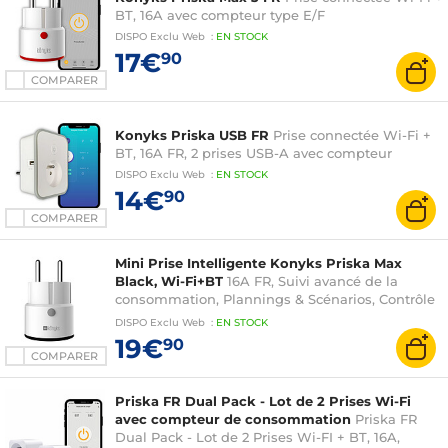
BT, 16A avec compteur type E/F
DISPO
Exclu Web
:
EN
STOCK
17€
90
COMPARER
Konyks Priska USB FR
Prise connectée Wi-Fi +
BT, 16A FR, 2 prises USB-A avec compteur
DISPO
Exclu Web
:
EN
STOCK
14€
90
COMPARER
Mini Prise Intelligente Konyks Priska Max
Black, Wi-Fi+BT
16A FR, Suivi avancé de la
consommation, Plannings & Scénarios, Contrôle
vocal Alexa, Google Home, compatible Tuya et
DISPO
Exclu Web
:
EN
STOCK
Smartlife
19€
90
COMPARER
Priska FR Dual Pack - Lot de 2 Prises Wi-Fi
avec compteur de consommation
Priska FR
Dual Pack - Lot de 2 Prises Wi-FI + BT, 16A,