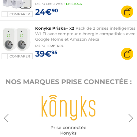
compteur de consommation, programmes,
DISPO
Exclu Web
:
EN
STOCK
minuteries et scénarios compatible Alexa et
24€
90
Google Home
COMPARER
Konyks Priska+ x2
Pack de 2 prises intelligentes
Wi-Fi avec compteur d'énergie compatibles avec
Google Home et Amazon Alexa
DISPO
:
RUPTURE
39€
95
COMPARER
NOS MARQUES PRISE CONNECTÉE :
Prise connectée
Konyks