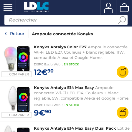
Retour
Ampoule connectée Konyks
Konyks Antalya Color E27
Ampoule connectée
Wi-Fi LED E27, Couleurs + blanc réglable, 11W,
compatible Alexa et Google Home,
automatisations faciles
DISPO
Exclu Web
:
EN
STOCK
12€
90
COMPARER
Konyks Antalya E14 Max Easy
Ampoule
connectée Wi-Fi LED E14, Couleurs + blanc
réglable, 5W, compatible Alexa et Google Home,
automatisations faciles
DISPO
Exclu Web
:
EN
STOCK
9€
90
COMPARER
Konyks Antalya E14 Max Easy Dual Pack
Lot de