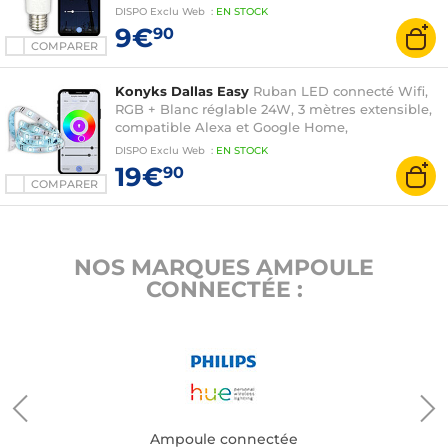
DISPO
Exclu Web
:
EN
STOCK
9€
90
COMPARER
Konyks Dallas Easy
Ruban LED connecté Wifi,
RGB + Blanc réglable 24W, 3 mètres extensible,
compatible Alexa et Google Home,
automatisations faciles
DISPO
Exclu Web
:
EN
STOCK
19€
90
COMPARER
NOS MARQUES AMPOULE
CONNECTÉE :
Ampoule connectée