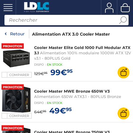
Retour
Alimentation ATX 3.0 Cooler Master
PROMOTION
Cooler Master Elite Gold 1000 Full Modular ATX
3.1
Alimentation 100% modulaire 1000W ATX 12V
v3.1 - 80PLUS Gold
DISPO
:
EN
STOCK
99€
95
129€
95
COMPARER
PROMOTION
Cooler Master MWE Bronze 650W V3
Alimentation 650W ATX3.1 - 80PLUS Bronze
DISPO
:
EN
STOCK
49€
95
64€
95
COMPARER
PROMOTION
Cooler Master MWE Bronze 750W V3