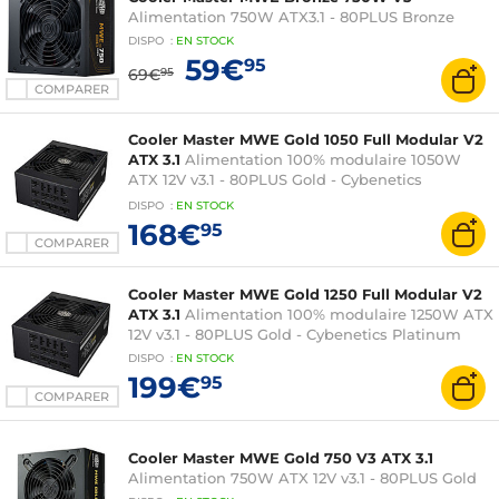
Alimentation 750W ATX3.1 - 80PLUS Bronze
DISPO
:
EN
STOCK
59€
95
69€
95
COMPARER
Cooler Master MWE Gold 1050 Full Modular V2
ATX 3.1
Alimentation 100% modulaire 1050W
ATX 12V v3.1 - 80PLUS Gold - Cybenetics
Platinum
DISPO
:
EN
STOCK
168€
95
COMPARER
Cooler Master MWE Gold 1250 Full Modular V2
ATX 3.1
Alimentation 100% modulaire 1250W ATX
12V v3.1 - 80PLUS Gold - Cybenetics Platinum
DISPO
:
EN
STOCK
199€
95
COMPARER
Cooler Master MWE Gold 750 V3 ATX 3.1
Alimentation 750W ATX 12V v3.1 - 80PLUS Gold