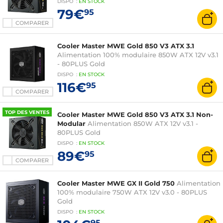
DISPO
:
EN
STOCK
79€
95
COMPARER
Cooler Master MWE Gold 850 V3 ATX 3.1
Alimentation 100% modulaire 850W ATX 12V v3.1
- 80PLUS Gold
DISPO
:
EN
STOCK
116€
95
COMPARER
TOP DES VENTES
Cooler Master MWE Gold 850 V3 ATX 3.1 Non-
Modular
Alimentation 850W ATX 12V v3.1 -
80PLUS Gold
DISPO
:
EN
STOCK
89€
95
COMPARER
Cooler Master MWE GX II Gold 750
Alimentation
100% modulaire 750W ATX 12V v3.0 - 80PLUS
Gold
DISPO
:
EN
STOCK
95