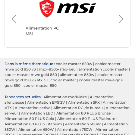
Aliment
Seasoni
Alimentation PC
MSI
Dans la même thématique :
cooler master 850w
|
cooler master
mwe gold 850 v3
|
mpx-8505-afag-beu
|
alimentation cooler master
|
cooler master mwe gold 850
|
alimentation 850w
|
cooler master
mwe gold 850 v3 atx 3.1
|
cooler master
|
cooler master mwe gx ii
gold 850
|
cooler master 850
Tendances actuelles :
Alimentation modulaire
|
Alimentation
silencieuse
|
Alimentation EPS12V
|
Alimentation SFX
|
Alimentation
ATX
|
Alimentation active
|
Alimentation PC de bureau
|
Alimentation
serveur
|
Alimentation LED
|
Alimentation 80 PLUS Bronze
|
Alimentation 80 PLUS Gold
|
Alimentation 80 PLUS Platinum
|
Alimentation 80 PLUS Titanium
|
Alimentation 500W
|
Alimentation
550W
|
Alimentation 650W
|
Alimentation 750W
|
Alimentation
850W
|
Alimentation 1000W
|
Alimentation 1200W
|
Alimentation PC