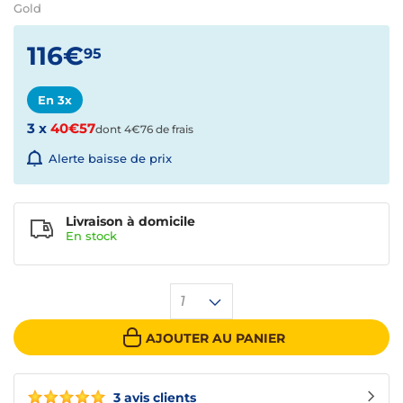
Gold
116€
95
En 3x
3 x
40€57
dont 4€76 de frais
Alerte baisse de prix
Livraison à domicile
En
stock
1
AJOUTER AU PANIER
3 avis clients