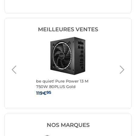
MEILLEURES VENTES
be quiet! Pure Power 13 M
be 
750W 80PLUS Gold
10
95
119€
16
NOS MARQUES