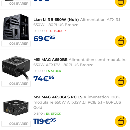
COMPARER
Lian Li RB 650W (Noir)
Alimentation ATX 3.1
650W - 80PLUS Bronze
DISPO
:
+ DE
15 JOURS
69€
95
COMPARER
MSI MAG A650BE
Alimentation semi-modulaire
650W ATX12V - 80PLUS Bronze
DISPO
:
EN
STOCK
74€
95
COMPARER
MSI MAG A650GLS PCIE5
Alimentation 100%
modulaire 650W ATX12V 3.1 PCIE 5.1 - 80PLUS
Gold
DISPO
:
EN
STOCK
119€
95
COMPARER