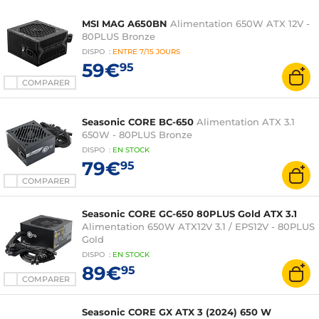
MSI MAG A650BN
Alimentation 650W ATX 12V -
80PLUS Bronze
DISPO
:
ENTRE
7/15 JOURS
59€
95
COMPARER
Seasonic CORE BC-650
Alimentation ATX 3.1
650W - 80PLUS Bronze
DISPO
:
EN
STOCK
79€
95
COMPARER
Seasonic CORE GC-650 80PLUS Gold ATX 3.1
Alimentation 650W ATX12V 3.1 / EPS12V - 80PLUS
Gold
DISPO
:
EN
STOCK
89€
95
COMPARER
Seasonic CORE GX ATX 3 (2024) 650 W