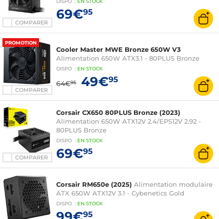
DISPO
:
EN
STOCK
69€
95
COMPARER
PROMOTION
Cooler Master MWE Bronze 650W V3
Alimentation 650W ATX3.1 - 80PLUS Bronze
DISPO
:
EN
STOCK
49€
95
64€
95
COMPARER
Corsair CX650 80PLUS Bronze (2023)
Alimentation 650W ATX12V 2.4/EPS12V 2.92 -
80PLUS Bronze
DISPO
:
EN
STOCK
69€
95
COMPARER
Corsair RM650e (2025)
Alimentation modulaire
ATX 650W ATX12V 3.1 - Cybenetics Gold
DISPO
:
EN
STOCK
99€
95