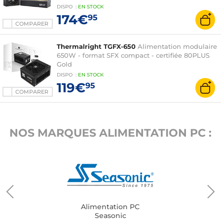
DISPO
:
EN
STOCK
174€
95
COMPARER
Thermalright TGFX-650
Alimentation modulaire
650W - format SFX compact - certifiée 80PLUS
Gold
DISPO
:
EN
STOCK
119€
95
COMPARER
NOS MARQUES ALIMENTATION PC :
Alimentation PC
Seasonic