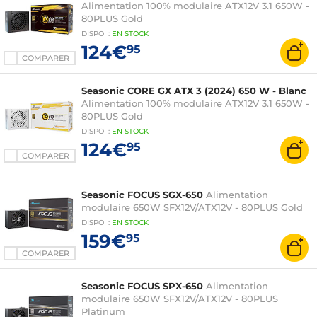
Alimentation 100% modulaire ATX12V 3.1 650W -
80PLUS Gold
DISPO
:
EN
STOCK
124€
95
COMPARER
Seasonic CORE GX ATX 3 (2024) 650 W - Blanc
Alimentation 100% modulaire ATX12V 3.1 650W -
80PLUS Gold
DISPO
:
EN
STOCK
124€
95
COMPARER
Seasonic FOCUS SGX-650
Alimentation
modulaire 650W SFX12V/ATX12V - 80PLUS Gold
DISPO
:
EN
STOCK
159€
95
COMPARER
Seasonic FOCUS SPX-650
Alimentation
modulaire 650W SFX12V/ATX12V - 80PLUS
Platinum