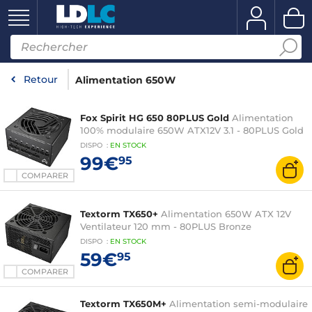
Retour
Alimentation 650W
Fox Spirit HG 650 80PLUS Gold
Alimentation
100% modulaire 650W ATX12V 3.1 - 80PLUS Gold
DISPO
:
EN
STOCK
99€
95
COMPARER
Textorm TX650+
Alimentation 650W ATX 12V
Ventilateur 120 mm - 80PLUS Bronze
DISPO
:
EN
STOCK
59€
95
COMPARER
Textorm TX650M+
Alimentation semi-modulaire