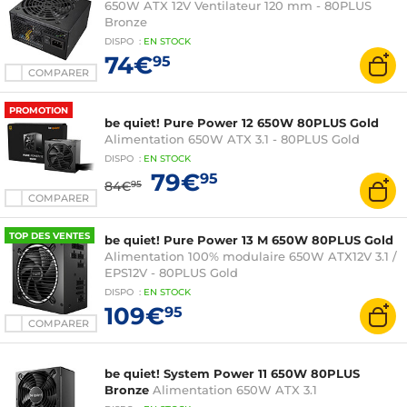
650W ATX 12V Ventilateur 120 mm - 80PLUS
Bronze
DISPO
:
EN
STOCK
74€
95
COMPARER
PROMOTION
be quiet! Pure Power 12 650W 80PLUS Gold
Alimentation 650W ATX 3.1 - 80PLUS Gold
DISPO
:
EN
STOCK
79€
95
84€
95
COMPARER
TOP DES VENTES
be quiet! Pure Power 13 M 650W 80PLUS Gold
Alimentation 100% modulaire 650W ATX12V 3.1 /
EPS12V - 80PLUS Gold
DISPO
:
EN
STOCK
109€
95
COMPARER
be quiet! System Power 11 650W 80PLUS
Bronze
Alimentation 650W ATX 3.1