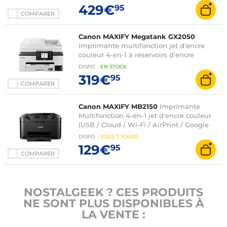
429€
95
COMPARER
Canon MAXIFY Megatank GX2050
Imprimante multifonction jet d'encre
couleur 4-en-1 à réservoirs d'encre
rechargeables (USB / Wi-Fi / Ethernet)
DISPO
:
EN
STOCK
319€
95
COMPARER
Canon MAXIFY MB2150
Imprimante
Multifonction 4-en-1 jet d'encre couleur
(USB / Cloud / Wi-Fi / AirPrint / Google
Cloud Print / Mopria / Alexa)
DISPO
:
SOUS
7 JOURS
129€
95
COMPARER
NOSTALGEEK ? CES PRODUITS
NE SONT PLUS DISPONIBLES À
LA VENTE :