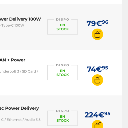
wer Delivery 100W
DISPO
79€
96
EN
0 Type-C 100W
STOCK
LAN + Power
DISPO
74€
95
EN
underbolt 3 / SD Card /
STOCK
ec Power Delivery
DISPO
224€
95
EN
-C / Ethernet / Audio 3.5
STOCK