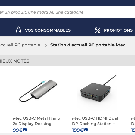
VOS CONSOMMABLES
PROMOTIONS
accueil PC portable
Station d'accueil PC portable i-tec
MIEUX NOTÉS
i-tec USB-C Metal Nano
i-tec USB-C HDMI Dual
i-
2x Display Docking
DP Docking Station +
D
Station Power Delivery
Power Delivery 100W +
95
95
99€
199€
1
100W
Chargeur universel