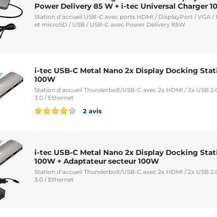
Power Delivery 85 W + i-tec Universal Charger 1
Station d'accueil USB-C avec ports HDMI / DisplayPort / VGA / 
et microSD / USB / USB-C avec Power Delivery 85W
i-tec USB-C Metal Nano 2x Display Docking Stat
100W
Station d'accueil Thunderbolt/USB-C avec 2x HDMI / 2x USB 2.0
3.0 / Ethernet
2 avis
i-tec USB-C Metal Nano 2x Display Docking Stat
100W + Adaptateur secteur 100W
Station d'accueil Thunderbolt/USB-C avec 2x HDMI / 2x USB 2.0
3.0 / Ethernet