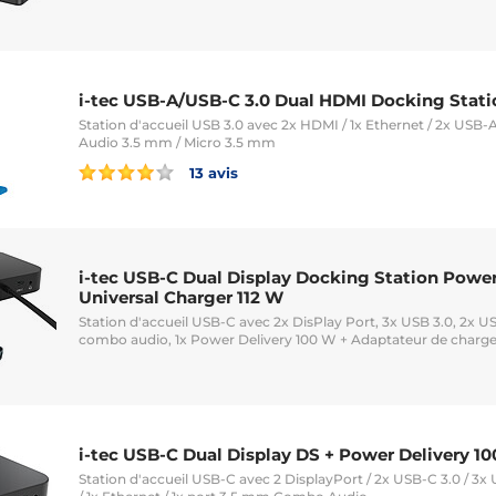
i-tec USB-A/USB-C 3.0 Dual HDMI Docking Stati
Station d'accueil USB 3.0 avec 2x HDMI / 1x Ethernet / 2x USB-A
Audio 3.5 mm / Micro 3.5 mm
13 avis
i-tec USB-C Dual Display Docking Station Power
Universal Charger 112 W
Station d'accueil USB-C avec 2x DisPlay Port, 3x USB 3.0, 2x US
combo audio, 1x Power Delivery 100 W + Adaptateur de charge
i-tec USB-C Dual Display DS + Power Delivery 1
Station d'accueil USB-C avec 2 DisplayPort / 2x USB-C 3.0 / 3x