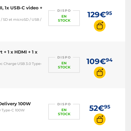
I, 1x USB-C video +
DISPO
129€
95
EN
 / SD et microSD / USB /
STOCK
 + 1 x HDMI + 1 x
DISPO
109€
94
EN
ec Charge USB 3.0 Type-
STOCK
Delivery 100W
DISPO
52€
95
EN
0 Type-C 100W
STOCK