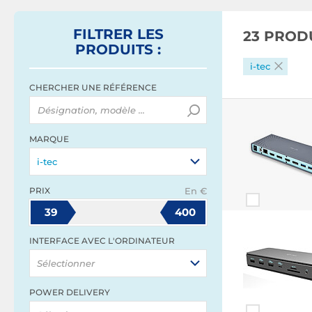
secteur 100W
FILTRER
LES
23 PROD
PRODUITS
:
i-tec
CHERCHER UNE RÉFÉRENCE
MARQUE
i-tec
PRIX
En €
39
400
INTERFACE AVEC L'ORDINATEUR
Sélectionner
POWER DELIVERY