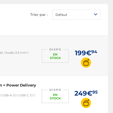
Trier par :
Défaut
DISPO
199€
94
et / Audio 3.5 mm /
EN
STOCK
n + Power Delivery
DISPO
249€
95
EN
 USB-A 3.1 / USB-C 3.1 /
STOCK