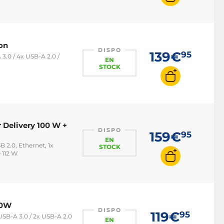
on
DISPO
139€
95
 3.0 / 4x USB-A 2.0 /
EN
STOCK
 Delivery 100 W +
DISPO
159€
95
EN
B 2.0, Ethernet, 1x
STOCK
 112 W
00W
DISPO
119€
95
 USB-A 3.0 / 2x USB-A 2.0
EN