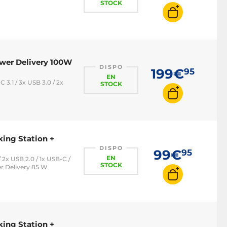
STOCK
wer Delivery 100W
DISPO
199€
95
EN
 3.1 / 3x USB 3.0 / 2x
STOCK
king Station +
DISPO
99€
95
EN
/ 2x USB 2.0 / 1x USB-C /
STOCK
er Delivery 85 W
king Station +