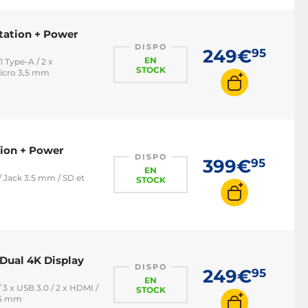
tation + Power
DISPO
249€
95
EN
1 Type-A / 2 x
STOCK
/micro 3,5 mm
tion + Power
DISPO
399€
95
EN
/ Jack 3.5 mm / SD et
STOCK
 Dual 4K Display
DISPO
249€
95
EN
/ 3 x USB 3.0 / 2 x HDMI /
STOCK
3.5 mm