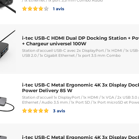
/ 1x Ethernet / 1x port 3,5 mm Combo Audio
1 avis
i-tec USB-C HDMI Dual DP Docking Station + Po
+ Chargeur universel 100W
Station d'accueil USB-C avec 2x DisplayPort / 1x HDMI / 1x USB-C
USB 2.0 / 1x Gigabit Ethernet / 1x port 3.5 mm Combo
i-tec USB-C Metal Ergonomic 4K 3x Display Doc
Power Delivery 85 W
Station d'accueil 1x DisplayPort / 1x HDMI / 1x VGA / 2x USB 3.0 
Ethernet / Audio 3.5 mm / 1x Port SD / 1x Port microSD et Pow
3 avis
i-tec USB-C Metal Ergonomic 4K 3x Display Doc