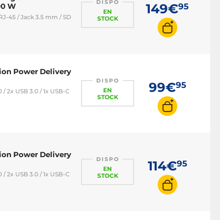
DISPO
149€
00 W
95
EN
RJ-45 / Jack 3.5 mm / SD
STOCK
ion Power Delivery
DISPO
99€
95
EN
 / 2x USB 3.0 / 1x USB-C
STOCK
ion Power Delivery
DISPO
114€
95
EN
 / 2x USB 3.0 / 1x USB-C
STOCK