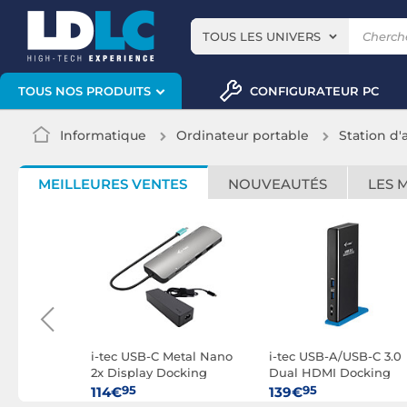
TOUS LES UNIVERS
CONFIGURATEUR PC
TOUS NOS PRODUITS
Informatique
Ordinateur portable
Station d'
MEILLEURES VENTES
NOUVEAUTÉS
LES 
etal Nano
i-tec USB-C Metal Nano
i-tec USB-A/USB-C 3.0
k, 2x
2x Display Docking
Dual HDMI Docking
C video +
Station Power Delivery
Station
95
95
114€
139€
ry 140W
100W + Adaptateur