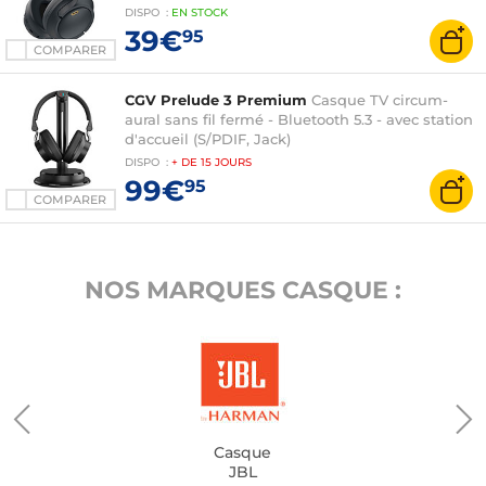
DISPO
:
EN
STOCK
39€
95
COMPARER
CGV Prelude 3 Premium
Casque TV circum-
aural sans fil fermé - Bluetooth 5.3 - avec station
d'accueil (S/PDIF, Jack)
DISPO
:
+ DE
15 JOURS
99€
95
COMPARER
NOS MARQUES CASQUE :
Casque
JBL