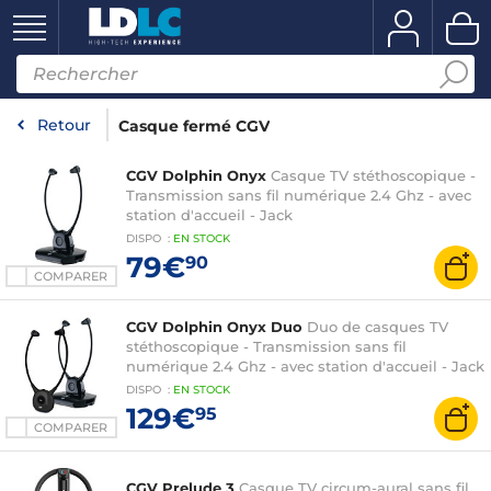
Retour
Casque fermé CGV
CGV Dolphin Onyx
Casque TV stéthoscopique -
Transmission sans fil numérique 2.4 Ghz - avec
station d'accueil - Jack
DISPO
:
EN
STOCK
79€
90
COMPARER
CGV Dolphin Onyx Duo
Duo de casques TV
stéthoscopique - Transmission sans fil
numérique 2.4 Ghz - avec station d'accueil - Jack
DISPO
:
EN
STOCK
129€
95
COMPARER
CGV Prelude 3
Casque TV circum-aural sans fil