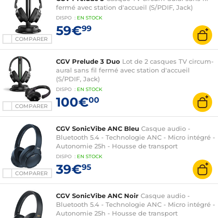
fermé avec station d'accueil (S/PDIF, Jack)
DISPO
:
EN
STOCK
59€
99
COMPARER
CGV Prelude 3 Duo
Lot de 2 casques TV circum-
aural sans fil fermé avec station d'accueil
(S/PDIF, Jack)
DISPO
:
EN
STOCK
100€
00
COMPARER
CGV SonicVibe ANC Bleu
Casque audio -
Bluetooth 5.4 - Technologie ANC - Micro intégré -
Autonomie 25h - Housse de transport
DISPO
:
EN
STOCK
39€
95
COMPARER
CGV SonicVibe ANC Noir
Casque audio -
Bluetooth 5.4 - Technologie ANC - Micro intégré -
Autonomie 25h - Housse de transport