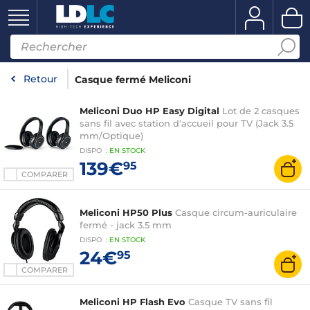
Retour
Casque fermé Meliconi
Meliconi Duo HP Easy Digital
Lot de 2 casques
sans fil avec station d'accueil pour TV (Jack 3.5
mm/Optique)
DISPO
:
EN
STOCK
139€
95
COMPARER
Meliconi HP50 Plus
Casque circum-auriculaire
fermé - jack 3.5 mm
DISPO
:
EN
STOCK
24€
95
COMPARER
Meliconi HP Flash Evo
Casque TV sans fil