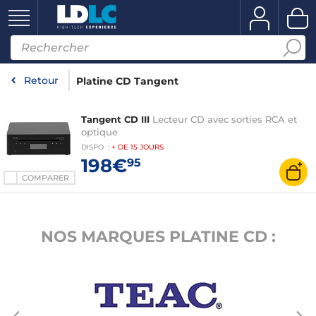
Retour
Platine CD Tangent
Tangent CD III
Lecteur CD avec sorties RCA et
optique
DISPO
:
+ DE
15 JOURS
198€
95
COMPARER
NOS MARQUES PLATINE CD :