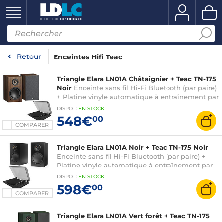
Retour
Enceintes Hifi Teac
Triangle Elara LN01A Châtaignier + Teac TN-175
Noir
Enceinte sans fil Hi-Fi Bluetooth (par paire)
+ Platine vinyle automatique à entraînement par
courroie - 2 vitesses (33-45 trs/min) - Pré-ampli
DISPO
:
EN
STOCK
intégré
548€
00
COMPARER
Triangle Elara LN01A Noir + Teac TN-175 Noir
Enceinte sans fil Hi-Fi Bluetooth (par paire) +
Platine vinyle automatique à entraînement par
courroie - 2 vitesses (33-45 trs/min) - Pré-ampli
DISPO
:
EN
STOCK
intégré
598€
00
COMPARER
Triangle Elara LN01A Vert forêt + Teac TN-175