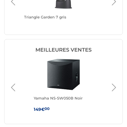
s Secret
Triangle Garden 7 gris
Triangl
MEILLEURES VENTES
Yamaha NS-SW050B Noir
Tri
00
149€
29