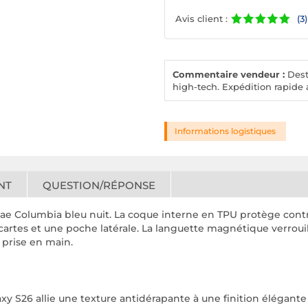
Avis client :
(3)
Commentaire vendeur :
Desto
high-tech. Expédition rapide a
Informations logistiques
NT
QUESTION/RÉPONSE
ae Columbia bleu nuit. La coque interne en TPU protège contr
ur cartes et une poche latérale. La languette magnétique verroui
 prise en main.
xy S26 allie une texture antidérapante à une finition élégante