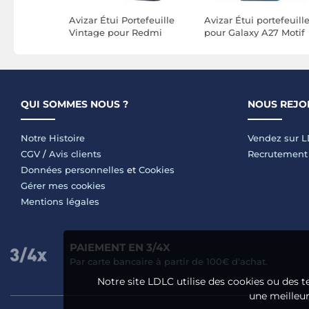
rtefeuille
Avizar Étui Portefeuille
Avizar Étui portefeuill
27 à
Vintage pour Redmi
pour Galaxy A27 Motif
vec Motif
Note 15 5G avec Support
Fleur de Lys avec
Vidéo et Dragonne
Fonction Support
QUI SOMMES NOUS ?
NOUS REJO
Notre Histoire
Vendez sur 
CGV
/
Avis clients
Recrutement
Données personnelles
et
Cookies
Gérer mes cookies
Mentions légales
PAIEMENT EN 3/4X
Par carte bancaire à partir de 100€ d'achat.
Notre site LDLC utilise des cookies ou des t
une meilleure