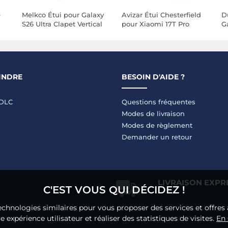
e
Melkco Étui pour Galaxy
Avizar Étui Chesterfield
D
S26 Ultra Clapet Vertical
pour Xiaomi 17T Pro
G
Compatible MagSafe /
avec Porte-Cartes et
Pr
Charge Qi2 Bleu nuit
Support
S
INDRE
BESOIN D'AIDE ?
LDLC
Questions fréquentes
Modes de livraison
Modes de règlement
Demander un retour
LIVRAISON EXPR
C'EST VOUS QUI DÉCIDEZ !
echnologies similaires pour vous proposer des services et offres 
 expérience utilisateur et réaliser des statistiques de visites.
En 