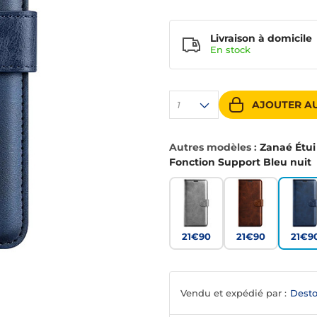
Livraison à domicile
En
stock
AJOUTER AU
1
Autres modèles :
Zanaé Étui
Fonction Support Bleu nuit
21€90
21€90
21€9
Vendu et expédié par :
Desto