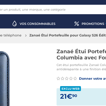
VOS CONSOMMABLES
PROMOTIONS
e téléphone
Zanaé Étui Portefeuille pour Galaxy S26 Éd
Zanaé Étui Portefe
Columbia avec Fon
Cet étui portefeuille Zanaé Col
antidérapante à une finition él
Donner votre a
EXCLU WEB
21€
90