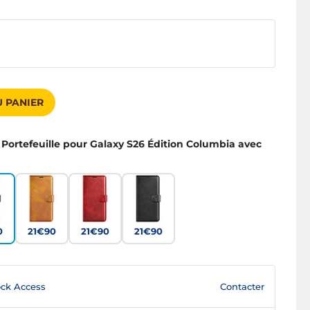
 PANIER
 Portefeuille pour Galaxy S26 Édition Columbia avec
0
21€90
21€90
21€90
Contacter
ck Access