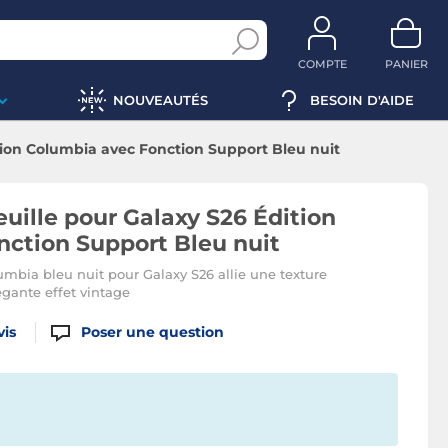
COMPTE
PANIER
NOUVEAUTÉS
BESOIN D'AIDE
ition Columbia avec Fonction Support Bleu nuit
uille pour Galaxy S26 Édition
ction Support Bleu nuit
umbia bleu nuit pour Galaxy S26 allie une texture
égante effet vintage
vis
Poser une question