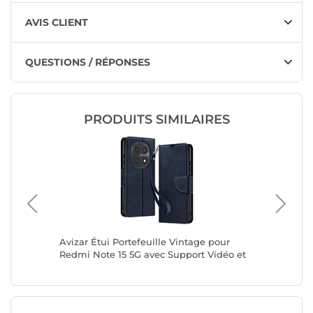
AVIS CLIENT
QUESTIONS / RÉPONSES
PRODUITS SIMILAIRES
axy A27 à
Avizar Étui Portefeuille Vintage pour
Avizar É
ré
Redmi Note 15 5G avec Support Vidéo et
Motif Fl
Dragonne