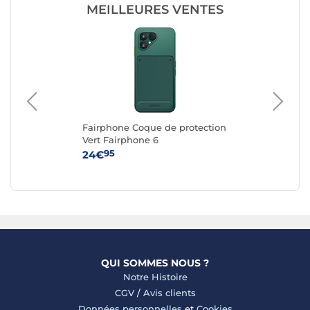
MEILLEURES VENTES
Fairphone Coque de protection
Ap
G
Vert Fairphone 6
iPh
95
24€
59
QUI SOMMES NOUS ?
Notre Histoire
CGV
/
Avis clients
Données personnelles
et
Cookies