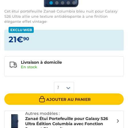
Cet étui portefeuille Zanaé Columbia bleu nuit pour Galaxy
S26 Ultra allie une texture antidérapante à une finition
élégante effet vintage
EXCLU WEB
21€
90
Livraison à domicile
En
stock
1
AJOUTER AU PANIER
Autres modèles :
Zanaé Étui Portefeuille pour Galaxy S26
Ultra Édition Columbia avec Fonction