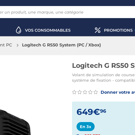
VOS CONSOMMABLES
PROMOTIONS
ant PC
Logitech G RS50 System (PC / Xbox)
Logitech G RS50 S
Volant de simulation de course 
système de fixation - compati
Donner votre a
649€
96
En 3x