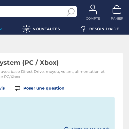
COMPTE
PANIER
NOUVEAUTÉS
BESOIN D'AIDE
ystem (PC / Xbox)
avec base Direct Drive, moyeu, volant, alimentation et
ble PC/Xbox
vis
Poser une question