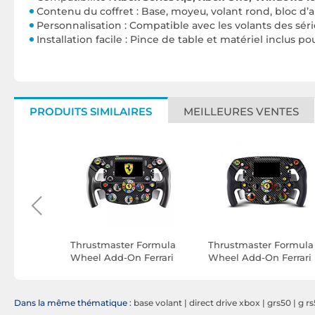
Contenu du coffret : Base, moyeu, volant rond, bloc d’
Personnalisation : Compatible avec les volants des sér
Installation facile : Pince de table et matériel inclus p
PRODUITS SIMILAIRES
MEILLEURES VENTES
errari
Thrustmaster Formula
Thrustmaster Formula
-on
Wheel Add-On Ferrari
Wheel Add-On Ferrari
SF-25 Edition
SF1000 Edition
Dans la même thématique :
base volant
|
direct drive xbox
|
grs50
|
g r