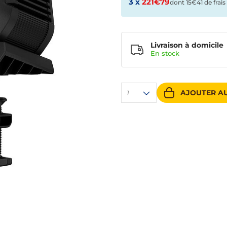
3 x
221€79
dont 15€41 de frais
Livraison à domicile
En
stock
AJOUTER AU
1