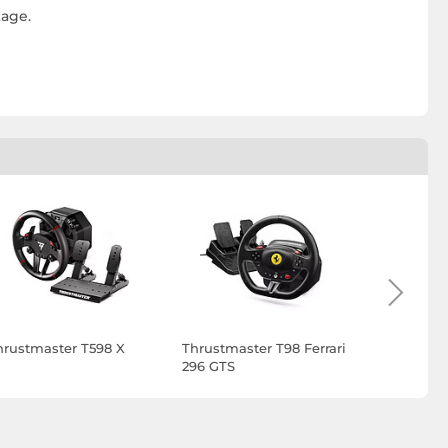
tage.
hrustmaster T598 X
Thrustmaster T98 Ferrari
Fanatec C
296 GTS
Steering 
V2.5 X