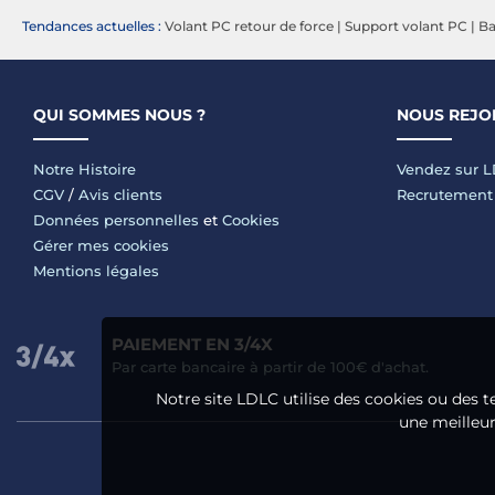
Tendances actuelles :
Volant PC retour de force
|
Support volant PC
|
Ba
QUI SOMMES NOUS ?
NOUS REJO
Notre Histoire
Vendez sur 
CGV
/
Avis clients
Recrutement
Données personnelles
et
Cookies
Gérer mes cookies
Mentions légales
PAIEMENT EN 3/4X
Par carte bancaire à partir de 100€ d'achat.
Notre site LDLC utilise des cookies ou des t
une meilleure