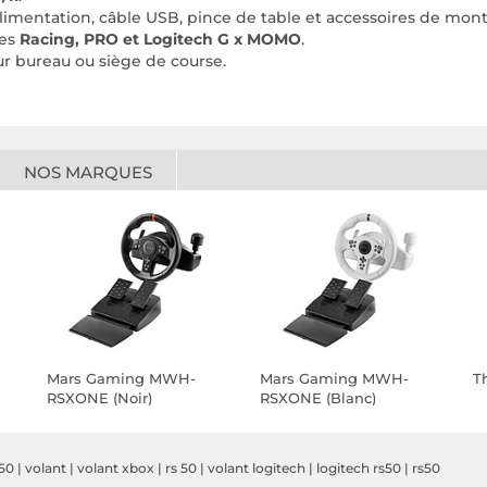
alimentation, câble USB, pince de table et accessoires de mon
ies
Racing, PRO et Logitech G x MOMO
.
our bureau ou siège de course.
NOS MARQUES
Mars Gaming MWH-
Mars Gaming MWH-
T
RSXONE (Noir)
RSXONE (Blanc)
s50
|
volant
|
volant xbox
|
rs 50
|
volant logitech
|
logitech rs50
|
rs50