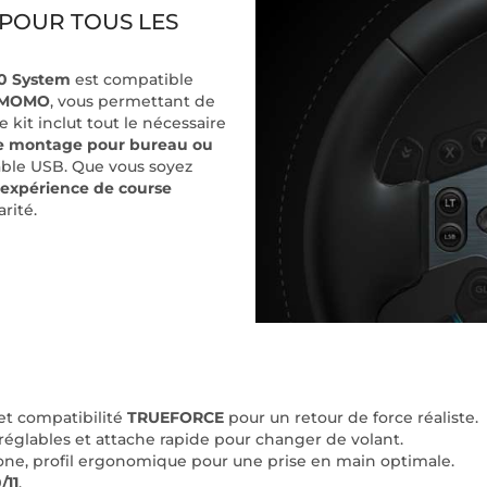
POUR TOUS LES
0 System
est compatible
x MOMO
, vous permettant de
 kit inclut tout le nécessaire
 de montage pour bureau ou
câble USB. Que vous soyez
expérience de course
rité.
et compatibilité
TRUEFORCE
pour un retour de force réaliste.
 réglables et attache rapide pour changer de volant.
cone, profil ergonomique pour une prise en main optimale.
/11
.