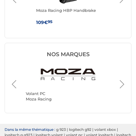
g
Moza Racing HBP Handbrake
Fa
(5
95
109€
64
NOS MARQUES
Volant 
Simagic
Volant PC
Moza Racing
Dans la même thématique :
g 923
|
logitech g92
|
volant xbox
|
logitech g g923
|
logitech volant
|
volant pc
|
volant logitech
|
logitech