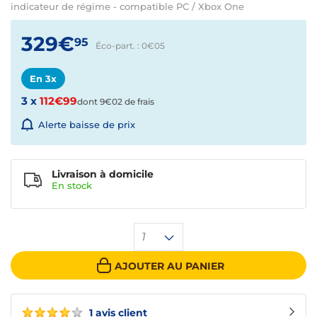
indicateur de régime - compatible PC / Xbox One
329€
95
Éco-part. : 0€
05
En 3x
3 x
112€99
dont 9€02 de frais
Alerte baisse de prix
Livraison à domicile
En
stock
1
AJOUTER AU PANIER
1 avis client