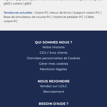
g923
|
volant
|
g923
Tendances actuelles :
Volant PC retour de force
|
Support volant PC
|
Base de simulateur de course PC
|
Volant et pédalier PC
|
Câble
volant PC
QUI SOMMES NOUS ?
Notre Histoire
CGV
/
Avis clients
Données personnelles
et
Cookies
Gérer mes cookies
Mentions légales
NOUS REJOINDRE
Vendez sur LDLC
Recrutement
BESOIN D'AIDE ?