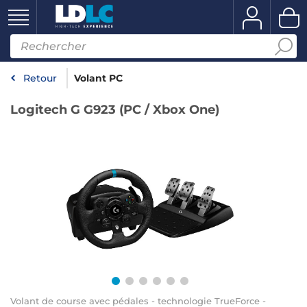
Retour
Volant PC
Logitech G G923 (PC / Xbox One)
Volant de course avec pédales - technologie TrueForce -