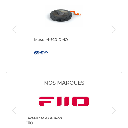
Muse M-920 DMO
Mus
95
69€
49
NOS MARQUES
Lecteur 
Muse
Lecteur MP3 & iPod
FiiO