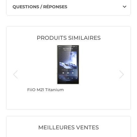
QUESTIONS / RÉPONSES
PRODUITS SIMILAIRES
FiiO M21 Titanium
FiiO Sno
MEILLEURES VENTES