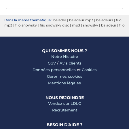
Dans la même thématique :
balader
|
baladeur mp3
|
baladeurs
|
fiio
mp3
|
fiio snowsky
|
fiio snowsky disc
|
mp3
|
snowsky
|
baladeur
|
fiio
QUI SOMMES NOUS ?
Notre Histoire
CGV
/
Avis clients
Données personnelles
et
Cookies
Gérer mes cookies
Mentions légales
NOUS REJOINDRE
Vendez sur LDLC
Recrutement
BESOIN D'AIDE ?