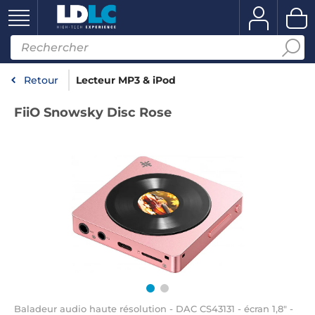
Retour
Lecteur MP3 & iPod
FiiO Snowsky Disc Rose
Baladeur audio haute résolution - DAC CS43131 - écran 1,8" -