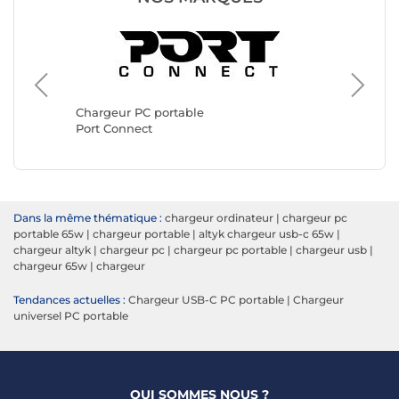
Chargeu
Belkin
Chargeur PC portable
Port Connect
Dans la même thématique :
chargeur ordinateur
|
chargeur pc
portable 65w
|
chargeur portable
|
altyk chargeur usb-c 65w
|
chargeur altyk
|
chargeur pc
|
chargeur pc portable
|
chargeur usb
|
chargeur 65w
|
chargeur
Tendances actuelles :
Chargeur USB-C PC portable
|
Chargeur
universel PC portable
QUI SOMMES NOUS ?