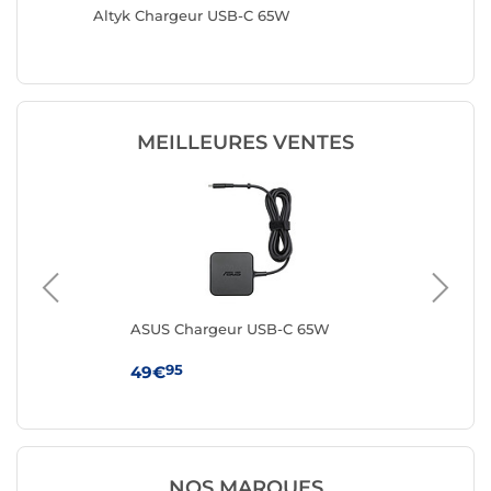
 65W
Altyk Chargeur USB-C 65W
Dell Ad
phone
MEILLEURES VENTES
wer
ASUS Chargeur USB-C 65W
IN
5W)
C 
95
49€
29
NOS MARQUES