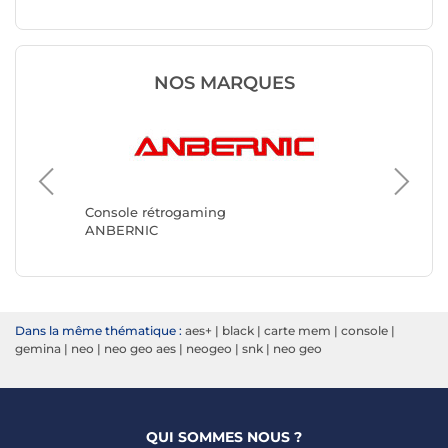
NOS MARQUES
Console rétrogaming
Console
ANBERNIC
SNK
Dans la même thématique :
aes+
|
black
|
carte mem
|
console
|
gemina
|
neo
|
neo geo aes
|
neogeo
|
snk
|
neo geo
QUI SOMMES NOUS ?