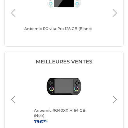
Anbernic RG vita Pro 128 GB (Blanc)
Anbernic
MEILLEURES VENTES
nc)
Anbernic RG40XX H 64 GB
Ret
(Noir)
GB 
95
79€
26