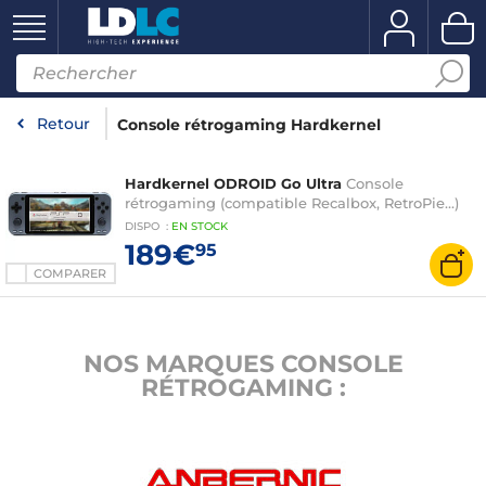
Retour
Console rétrogaming Hardkernel
Hardkernel ODROID Go Ultra
Console
rétrogaming (compatible Recalbox, RetroPie...)
DISPO
:
EN
STOCK
189€
95
COMPARER
NOS MARQUES CONSOLE
RÉTROGAMING :