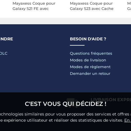
Mayaxess Coque pour
Mayaxess Coque pour
M
Galaxy S21 FE avec
Galaxy S23 avec Cache
G
Cache Caméra
Caméra Coulissant et
C
Coulissant et Bague
Bague Magnétique
B
Magnétique Rouge
Rouge
R
INDRE
BESOIN D'AIDE ?
LDLC
Questions fréquentes
Modes de livraison
Modes de règlement
Demander un retour
LIVRAISON EXPR
C'EST VOUS QUI DÉCIDEZ !
echnologies similaires pour vous proposer des services et offres 
 expérience utilisateur et réaliser des statistiques de visites.
En 