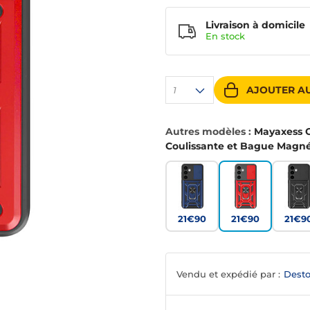
Livraison à domicile
En
stock
AJOUTER AU
1
Autres modèles :
Mayaxess 
Coulissante et Bague Magn
21€90
21€90
21€9
Vendu et expédié par :
Desto