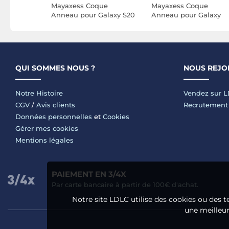
ue
Mayaxess Coque
Mayaxess Coque
Galaxy
Anneau pour Galaxy S20
Anneau pour Galaxy
Cache
FE avec Cache Caméra
A54 5G avec Cache
sant et
Coulissant et Bague
Caméra Coulissant et
tique
Magnétique Rouge /
Bague Magnétique
Noir
Rouge / Noir
QUI SOMMES NOUS ?
NOUS REJO
Notre Histoire
Vendez sur 
CGV
/
Avis clients
Recrutement
Données personnelles
et
Cookies
Gérer mes cookies
Mentions légales
PAIEMENT EN 3/4X
Par carte bancaire à partir de 100€ d'achat.
Notre site LDLC utilise des cookies ou des t
une meilleure