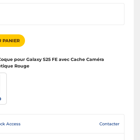
 PANIER
Coque pour Galaxy S25 FE avec Cache Caméra
étique Rouge
0
Contacter
ck Access