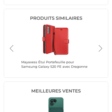
PRODUITS SIMILAIRES
laxy
Mayaxess Étui Portefeuille pour
Mayaxess
t et
Samsung Galaxy S20 FE avec Dragonne
Samsung
et Support Vidéo Rouge
et Supp
MEILLEURES VENTES