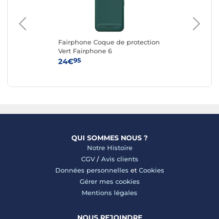
Fairphone Coque de protection
Ap
G
Vert Fairphone 6
iPh
95
24€
59
QUI SOMMES NOUS ?
Notre Histoire
CGV
/
Avis clients
Données personnelles
et
Cookies
Gérer mes cookies
Mentions légales
NOUS REJOINDRE