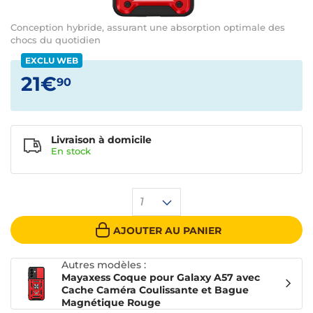
Conception hybride, assurant une absorption optimale des
chocs du quotidien
EXCLU WEB
21€
90
Livraison à domicile
En
stock
1
AJOUTER AU PANIER
Autres modèles :
Mayaxess Coque pour Galaxy A57 avec
Cache Caméra Coulissante et Bague
Magnétique Rouge